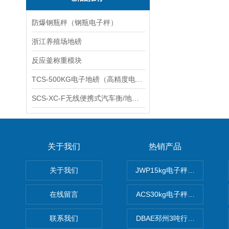
防爆钢瓶秤（钢瓶电子秤）
浙江养殖场地磅
反应釜称重模块
TCS-500KG电子地磅（高精度电子秤）羽绒秤
SCS-XC-F无线便携式汽车衡/地磅/轴重秤/称重仪
关于我们
热销产品
关于我们
JWP15kg电子秤价格,15公
在线留言
ACS30kg电子秤价格,30公
联系我们
DBAE邳州3吨行车电子吊秤