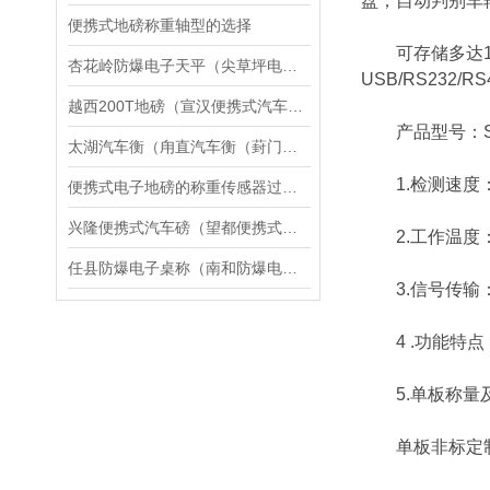
盘；自动判别车
便携式地磅称重轴型的选择
可存储多达14
杏花岭防爆电子天平（尖草坪电子隔爆台秤）万柏林区吊秤修理
USB/RS23
越西200T地磅（宣汉便携式汽车磅）冕宁30吨汽车衡维修
产品型号：SCS
太湖汽车衡（甪直汽车衡（葑门汽车衡）相城汽车衡）望亭汽车衡维修
1.检测速度：动
便携式电子地磅的称重传感器过载保护与弹性体设计
兴隆便携式汽车磅（望都便携式汽车衡）滦平便携式电子汽车衡维修
2.工作温度：-3
任县防爆电子桌称（南和防爆电子吊称）隆尧电子防爆磅秤维修
3.信号传输：
4 .功能特点
5.单板称量
单板非标定制称量