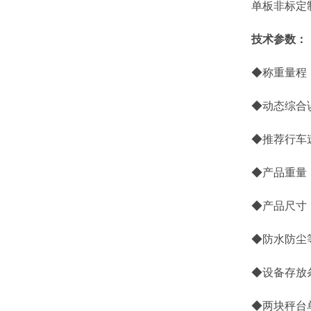
单板非标定制尺寸为
技术参数：
◆称重量程： ①
◆动态综合误差： 
◆推荐行车速度
◆产品重量： ①
◆产品尺寸：①称重
◆防水防尘等级：
◆设备存放条件：
◆两块秤台单独