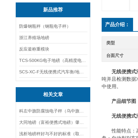
新品推荐
产品介绍：
防爆钢瓶秤（钢瓶电子秤）
浙江养殖场地磅
类型
反应釜称重模块
台面尺寸
TCS-500KG电子地磅（高精度电子秤）羽绒秤
无线便携式汽
SCS-XC-F无线便携式汽车衡/地磅/轴重秤/称重仪
吨并且检测数据
中使用。
相关文章
产品细节图
科左中旗防腐蚀电子秤（乌中旗隔爆桌秤（阿城防粉尘电子秤维修
无线便携式汽
大同地磅（富裕便携式地磅）肇州汽车衡）克山便携式汽车衡维修
性能特点：高清
浅析地磅秤好与不好的标准（取决于它本身重量的说法）