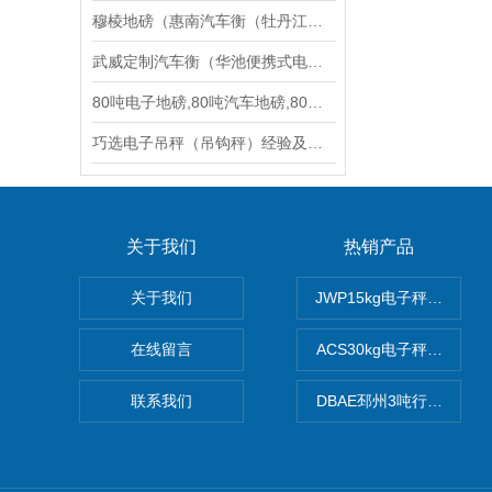
穆棱地磅（惠南汽车衡（牡丹江地磅（大团汽车衡）林口地磅维修
武威定制汽车衡（华池便携式电磅秤）宁县30吨电子磅维修
80吨电子地磅,80吨汽车地磅,80吨汽车衡生产厂家
巧选电子吊秤（吊钩秤）经验及正确操作分享
关于我们
热销产品
关于我们
JWP15kg电子秤价格,1
在线留言
ACS30kg电子秤价格,3
联系我们
DBAE邳州3吨行车电子