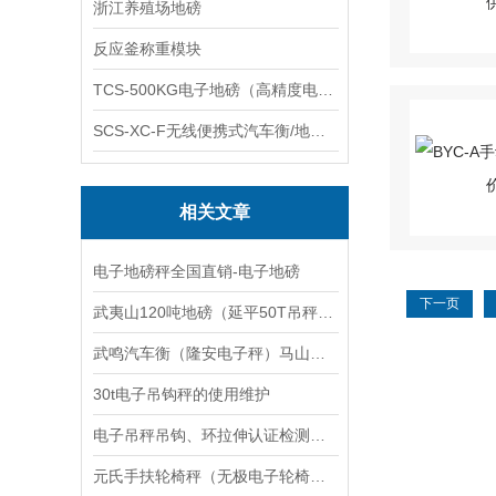
浙江养殖场地磅
反应釜称重模块
TCS-500KG电子地磅（高精度电子秤）羽绒秤
SCS-XC-F无线便携式汽车衡/地磅/轴重秤/称重仪
相关文章
电子地磅秤全国直销-电子地磅
下一页
武夷山120吨地磅（延平50T吊秤）涵江轨道称）集美80吨汽车衡维修
武鸣汽车衡（隆安电子秤）马山防爆秤）邕宁地磅维修
30t电子吊钩秤的使用维护
电子吊秤吊钩、环拉伸认证检测是否达标？
元氏手扶轮椅秤（无极电子轮椅秤）平山电子轮椅称维修