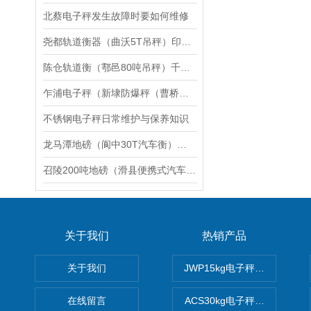
北蔡电子秤发生故障时要如何维修
尧都轨道衡器（曲沃5T吊秤）印台8吨地磅）芮城防爆衡器维修
陈仓轨道衡（鄠邑80吨吊秤）千阳50T地磅）西安100吨汽车衡维修
乍浦电子秤（新埭防爆秤（曹桥汽车衡）章村无人值守汽车衡）钟埭地磅维修
不锈钢电子秤日常维护与保养知识
龙马潭地磅（阆中30T汽车衡）乐山5T吊秤（蓬安60吨地磅维修
召陵200吨地磅（滑县便携式汽车衡）永城80T汽车衡维修
关于我们
热销产品
关于我们
JWP15kg电子秤价格,15公
在线留言
ACS30kg电子秤价格,30公