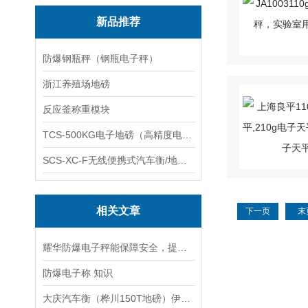
新品推荐
防爆钢瓶秤（钢瓶电子秤）
浙江养殖场地磅
反应釜称重模块
TCS-500KG电子地磅（高精度电子秤）羽绒秤
SCS-XC-F无线便携式汽车衡/地磅/轴重秤/称重仪
相关文章
下一页
末
耀华防爆电子秤能保障安全，提升效率
防爆电子称 知识
大庆汽车衡（桦川150T地磅）伊春80T汽车衡）拜泉120吨吊秤维修