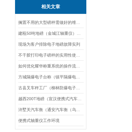
相关文章
搁置不用的大型磅秤需做好的维护养护措施
建瓯50吨地磅（金城江轴重仪）凭祥30吨吊秤）福鼎120T汽车衡维修
现场为客户排除电子地磅故障实列
不干胶打印电子磅秤的实用性使用广泛
如何优化耀华称重系统的操作流程与效率？
方城隔爆电子台称（镇平隔爆电子天平）内乡隔爆电子地磅维修
古县叉车秤工厂（柳林防爆电子磅）永和地磅多少钱）榆次电子秤修理
越西200T地磅（宣汉便携式汽车磅）冕宁30吨汽车衡维修
浒墅关汽车衡（通安汽车衡（乌镇汽车衡）凤鸣汽车衡）桃源汽车衡维修
便携式轴重仪工作环境