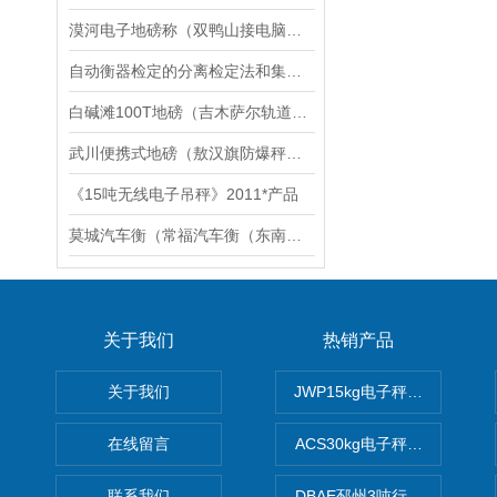
漠河电子地磅称（双鸭山接电脑称）茄子河汽车衡工厂维修
自动衡器检定的分离检定法和集成检定法
白碱滩100T地磅（吉木萨尔轨道衡）阜康20T汽车衡）柯坪5T吊秤维修
武川便携式地磅（敖汉旗防爆秤）喀喇沁旗电子秤）达拉特旗汽车衡维修
《15吨无线电子吊秤》2011*产品
莫城汽车衡（常福汽车衡（东南汽车衡）碧溪汽车衡）昆山汽车衡
关于我们
热销产品
关于我们
JWP15kg电子秤价格,15公
在线留言
ACS30kg电子秤价格,30公
联系我们
DBAE邳州3吨行车电子吊秤