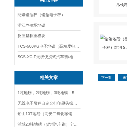
防爆钢瓶秤（钢瓶电子秤）
浙江养殖场地磅
反应釜称重模块
TCS-500KG电子地磅（高精度电子秤）羽绒秤
SCS-XC-F无线便携式汽车衡/地磅/轴重秤/称重仪
相关文章
下一页
末
1吨地磅，2吨地磅，3吨地磅，5吨地磅，10吨地磅
无线电子吊秤自定义打印题头操作分享
铅山10T地磅（高安二氧化碳钢瓶秤）徐汇5T吊秤）信州30T汽车衡维修
浦城20吨地磅（贺州汽车衡）宁明60吨吊秤）大门山80 T汽车衡维修