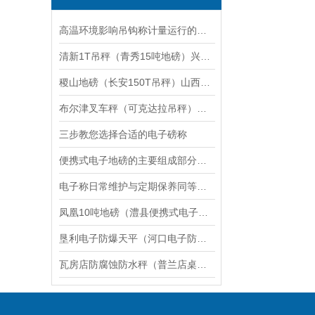
高温环境影响吊钩称计量运行的主要不利因素
清新1T吊秤（青秀15吨地磅）兴业道闸称重地磅）揭西30T汽车衡维修
稷山地磅（长安150T吊秤）山西100T地磅）渭南200吨汽车衡维修
布尔津叉车秤（可克达拉吊秤）富蕴电子地磅维修
三步教您选择合适的电子磅称
便携式电子地磅的主要组成部分和产品特点概述
电子称日常维护与定期保养同等重要,不可轻视
凤凰10吨地磅（澧县便携式电子地磅）湘西10T汽车衡）中方3吨吊秤维修
垦利电子防爆天平（河口电子防爆台秤）东营防爆电子磅称维修
瓦房店防腐蚀防水秤（普兰店桌称）通化不锈钢台称维修