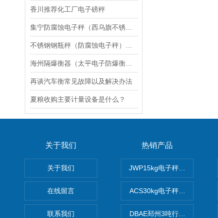
香川推荐化工厂电子磅秤
集宁防腐蚀电子秤（西乌旗不锈钢电子地磅（镶黄旗不锈钢钢瓶秤维修
不锈钢钢瓶秤（防腐蚀电子秤）隔爆电子台称维修
海州隔爆衡器（太平电子防爆衡器）细河滚筒电子称维修
再谈汽车衡常见故障以及解决办法
夏粮收购主要计量设备是什么？
关于我们
热销产品
关于我们
JWP15kg电子秤价格,15公
在线留言
ACS30kg电子秤价格,30公
联系我们
DBAE邳州3吨行车电子吊秤