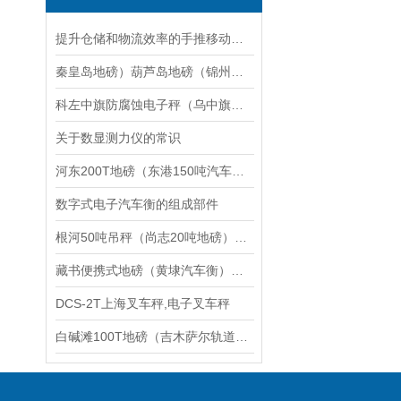
提升仓储和物流效率的手推移动式地磅介绍
秦皇岛地磅）葫芦岛地磅（锦州地磅维修
科左中旗防腐蚀电子秤（乌中旗隔爆桌秤（阿城防粉尘电子秤维修
关于数显测力仪的常识
河东200T地磅（东港150吨汽车衡）葫芦80吨吊秤维修
数字式电子汽车衡的组成部件
根河50吨吊秤（尚志20吨地磅）延寿120吨汽车衡）二连浩特地磅维修
藏书便携式地磅（黄埭汽车衡）太湖无人值守汽车衡）黎里电子秤维修
DCS-2T上海叉车秤,电子叉车秤
白碱滩100T地磅（吉木萨尔轨道衡）阜康20T汽车衡）柯坪5T吊秤维修