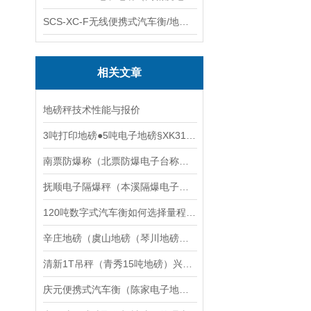
SCS-XC-F无线便携式汽车衡/地磅/轴重秤/称重仪
相关文章
地磅秤技术性能与报价
3吨打印地磅●5吨电子地磅§XK3190-A12E电子地磅价格
南票防爆称（北票防爆电子台称）凌源防爆电子天平维修
抚顺电子隔爆秤（本溪隔爆电子秤）甘井子隔爆吊秤维修
120吨数字式汽车衡如何选择量程合理的传感器
辛庄地磅（虞山地磅（琴川地磅（莫城地磅）常福地磅）东南地磅维修
清新1T吊秤（青秀15吨地磅）兴业道闸称重地磅）揭西30T汽车衡维修
庆元便携式汽车衡（陈家电子地磅）景宁便携式地磅维修