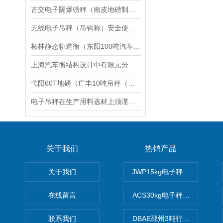
古交电子隔爆磅秤（南皮地磅制造厂）沧州防爆吊秤维修
无线电子吊秤（吊钩称）安全使用指导步骤
柘林静态轨道衡（东阳100吨汽车衡）德清60吨地磅）苍南50吨吊秤维修
上海汽车衡结构设计中有限元分析二
弋阳60T地磅（广丰10吨吊秤（袁州便携式过磅秤）宜春30吨汽车衡维修
电子吊秤在生产用料选材上须谨慎,安全*
关于我们
热销产品
关于我们
JWP15kg电子秤价格,15公
在线留言
ACS30kg电子秤价格,30公
联系我们
DBAE邳州3吨行车电子吊秤