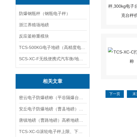
防爆钢瓶秤（钢瓶电子秤）
浙江养殖场地磅
反应釜称重模块
TCS-500KG电子地磅（高精度电子秤）羽绒秤
SCS-XC-F无线便携式汽车衡/地磅/轴重秤/称重仪
相关文章
下一页
末
密云电子防爆磅称（平谷隔爆台秤）昌平隔爆桌称维修
安丘电子防爆地磅（曹县地磅）昌乐电子隔爆地磅维修
唐镇地磅（曹路地磅）高桥地磅（北蔡地磅）合庆地磅维修
TCS-XC-G滚轮电子秤上限、下限报警值的设置方法