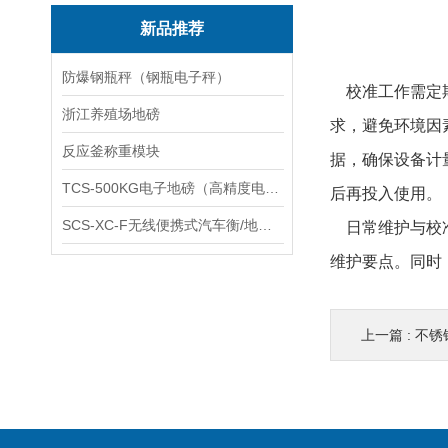
新品推荐
防爆钢瓶秤（钢瓶电子秤）
校准工作需定期
浙江养殖场地磅
求，避免环境因
反应釜称重模块
据，确保设备计
TCS-500KG电子地磅（高精度电子秤）羽绒秤
后再投入使用。
SCS-XC-F无线便携式汽车衡/地磅/轴重秤/称重仪
日常维护与校准
维护要点。同时
上一篇 :
不锈