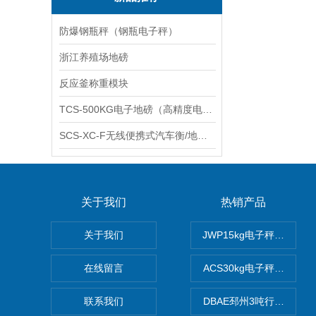
防爆钢瓶秤（钢瓶电子秤）
浙江养殖场地磅
反应釜称重模块
TCS-500KG电子地磅（高精度电子秤）羽绒秤
SCS-XC-F无线便携式汽车衡/地磅/轴重秤/称重仪
关于我们
热销产品
关于我们
JWP15kg电子秤价格,1
在线留言
ACS30kg电子秤价格,3
联系我们
DBAE邳州3吨行车电子