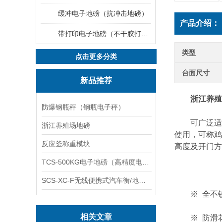
缓冲电子地磅（抗冲击地磅）
产品介绍：
带打印电子地磅（不干胶打印电子地磅）
类型
点击更多分类
台面尺寸
新品推荐
浙江养殖
防爆钢瓶秤（钢瓶电子秤）
可广泛适用
浙江养殖场地磅
使用，可称鸡
反应釜称重模块
高度及开门方
TCS-500KG电子地磅（高精度电子秤）羽绒秤
SCS-XC-F无线便携式汽车衡/地磅/轴重秤/称重仪
※ 全不锈
相关文章
※ 防滑花