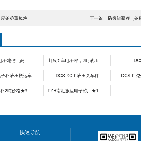
反应釜称重模块
下一篇 :
防爆钢瓶秤（钢
TCS-500KG电子地磅（高精度电子秤）羽绒秤
山东叉车电子秤，2吨液压叉车秤，移动式叉车地磅秤报价
DC
F电子秤液压搬运车
DCS-XC-F液压叉车秤
TZH崇明叉车秤2吨价格★3吨电子搬运秤★1吨液压搬运叉车电子秤报价
TZH南汇搬运电子称厂★1吨液压搬运车秤★2吨电子搬运车秤★3吨价格
快速导航