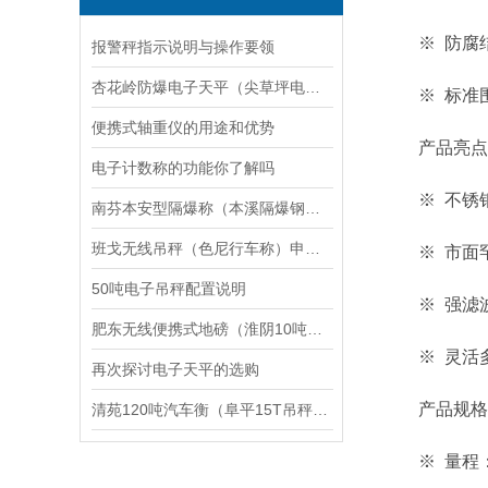
※ 防腐结
报警秤指示说明与操作要领
杏花岭防爆电子天平（尖草坪电子隔爆台秤）万柏林区吊秤修理
※ 标准围
便携式轴重仪的用途和优势
产品亮点
电子计数称的功能你了解吗
※ 不锈钢
南芬本安型隔爆称（本溪隔爆钢瓶称）桓仁隔爆磅秤维修
班戈无线吊秤（色尼行车称）申扎无线遥传吊秤维修
※ 市面罕
50吨电子吊秤配置说明
※ 强滤波
肥东无线便携式地磅（淮阴10吨吊秤）鸠江防爆电子天平）丹徒8T地磅
※ 灵活多
再次探讨电子天平的选购
产品规格
清苑120吨汽车衡（阜平15T吊秤）左云道闸地磅）蠡县200吨地磅维修
※ 量程：0.5