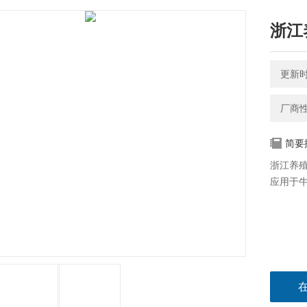
浙江
更新时间
厂商
简要
浙江养
应用于