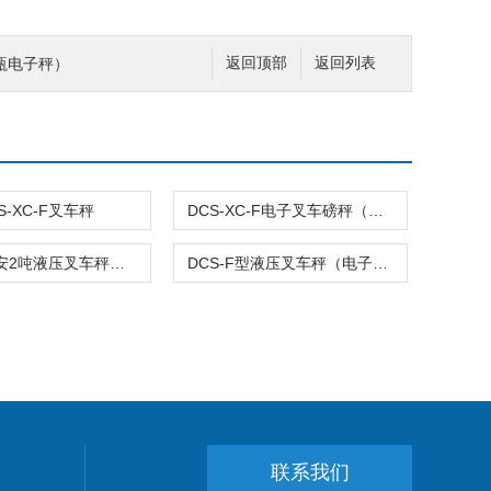
瓶电子秤）
返回顶部
返回列表
S-XC-F叉车秤
DCS-XC-F电子叉车磅秤（叉车称）
DCS-F临安2吨液压叉车秤↘↙2吨电子叉车秤↘↙2吨叉车电子秤价格╰香川制造╯
DCS-F型液压叉车秤（电子叉车秤）
联系我们