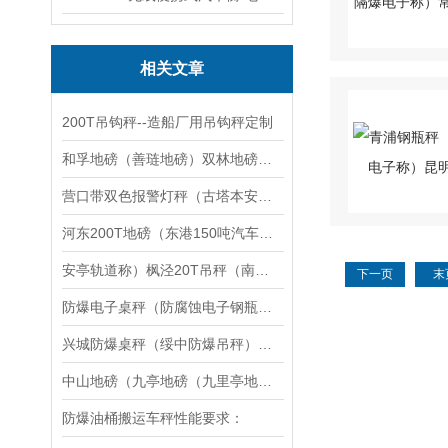
相关文章
200T吊钩秤--造船厂用吊钩秤定制
和孚地磅（善琏地磅）双林地磅（菱湖地磅）道场地磅维修
营口带双色报警灯秤（古塔本安型防爆电子称）凌河带双色报警灯电子称维修
河东200T地磅（东港150吨汽车衡）葫芦80吨吊秤维修
安亭轨道称）枫泾20T吊秤（南汇50吨汽车衡）张江200T地磅维修
下一页
末
防爆电子桌秤（防腐蚀电子钢瓶秤）隔爆电子叉车秤维修
兴城防爆桌秤（绥中防爆吊秤）建昌防爆叉车秤维修
中山地磅（九亭地磅（九里亭地磅）泗泾地磅）佘山地磅维修
防爆油桶搬运车秤性能要求：