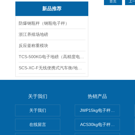
首页
上
新品推荐
防爆钢瓶秤（钢瓶电子秤）
浙江养殖场地磅
反应釜称重模块
TCS-500KG电子地磅（高精度电子秤）羽绒秤
SCS-XC-F无线便携式汽车衡/地磅/轴重秤/称重仪
关于我们
热销产品
关于我们
JWP15kg电子秤价格,15公
在线留言
ACS30kg电子秤价格,30公