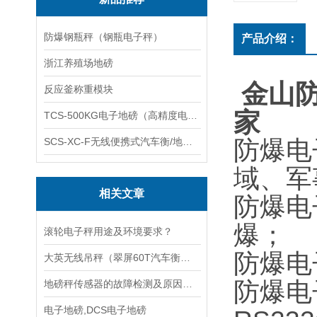
防爆钢瓶秤（钢瓶电子秤）
产品介绍：
浙江养殖场地磅
金山防
反应釜称重模块
家
TCS-500KG电子地磅（高精度电子秤）羽绒秤
SCS-XC-F无线便携式汽车衡/地磅/轴重秤/称重仪
防爆电
域、军
相关文章
防爆电
爆；
滚轮电子秤用途及环境要求？
防爆电子
大英无线吊秤（翠屏60T汽车衡）隆昌60T吊秤）沙湾150T地磅维修
防爆电
地磅秤传感器的故障检测及原因分析
电子地磅,DCS电子地磅