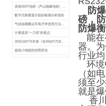
RS2
喜德300T地磅（芦山隔爆地磅）南岸120T汽车衡维修
防
数字式称重显示器的检测分析报告
磅，防
气动油桶搬运车电子秤使用方法及注意事项：
防爆衡
计量器具“一刀切”的观点
能在
河间100T汽车衡（沧州60T汽车衡）任丘20T汽车衡
器。为
超低小地磅的优势所在
行业均
环境
（如电
须至少
就是爆
香