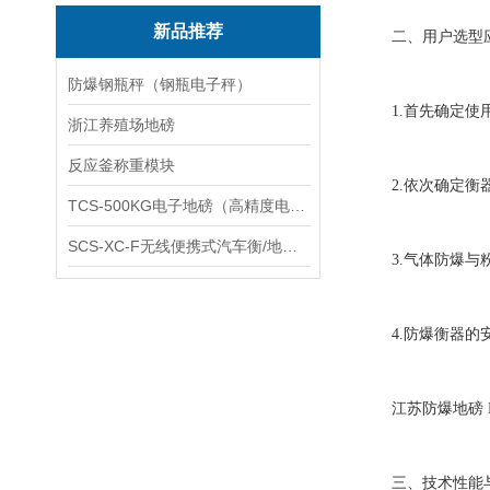
新品推荐
二、用户选型应
防爆钢瓶秤（钢瓶电子秤）
1.首先确定使用
浙江养殖场地磅
反应釜称重模块
2.依次确定衡器
TCS-500KG电子地磅（高精度电子秤）羽绒秤
SCS-XC-F无线便携式汽车衡/地磅/轴重秤/称重仪
3.气体防爆与粉
4.防爆衡器的安
江苏防爆地磅 D
三、技术性能与