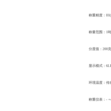
称重精度：III(GB/
称量范围：1吨-
分度值：200克-
显示模式：6LE
环境温度：传感器：-
称重仪表：- +4