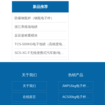
新品推荐
防爆钢瓶秤（钢瓶电子秤）
浙江养殖场地磅
反应釜称重模块
TCS-500KG电子地磅（高精度电子秤）羽绒秤
SCS-XC-F无线便携式汽车衡/地磅/轴重秤/称重仪
关于我们
热销产品
关于我们
JWP15kg电子秤价格,15公
在线留言
ACS30kg电子秤价格,30公