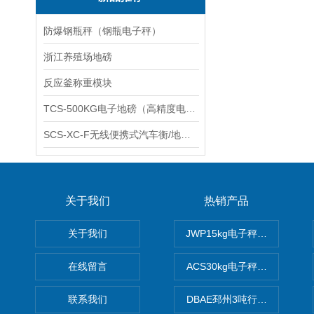
防爆钢瓶秤（钢瓶电子秤）
浙江养殖场地磅
反应釜称重模块
TCS-500KG电子地磅（高精度电子秤）羽绒秤
SCS-XC-F无线便携式汽车衡/地磅/轴重秤/称重仪
关于我们
热销产品
关于我们
JWP15kg电子秤价格,15公
在线留言
ACS30kg电子秤价格,30公
联系我们
DBAE邳州3吨行车电子吊秤