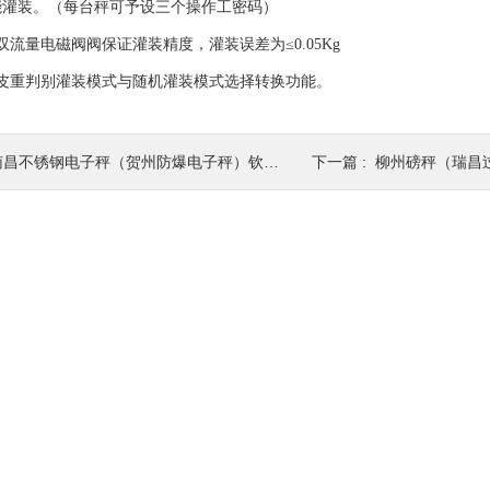
能灌装。（每台秤可予设三个操作工密码）
双流量电磁阀阀保证灌装精度，灌装误差为≤0.05Kg
动皮重判别灌装模式与随机灌装模式选择转换功能。
昌不锈钢电子秤（贺州防爆电子秤）钦州隔爆电子称防爆原理详解
下一篇 :
柳州磅秤（瑞昌过磅