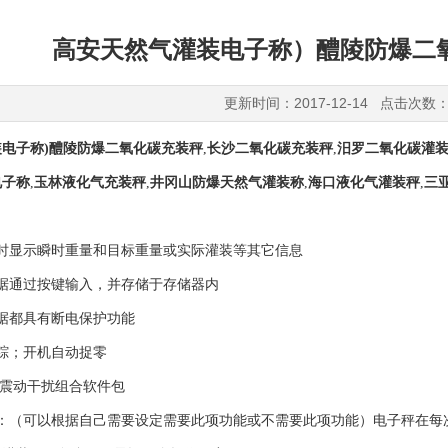
高安天然气灌装电子称）醴陵防爆二
更新时间：2017-12-14 点击次数：
电子称)醴陵防爆二氧化碳充装秤
,
长沙二氧化碳充装秤
,
汨罗二氧化碳灌
电子称
,
玉林液化气充装秤
,
井冈山防爆天然气灌装称
,
海口液化气灌装秤
,
三
同时显示瞬时重量和目标重量或实际灌装等其它信息
据通过按键输入，并存储于存储器内
据都具有断电保护功能
踪；开机自动捉零
抗震动干扰组合软件包
能：（可以根据自己需要设定需要此项功能或不需要此项功能）电子秤在每