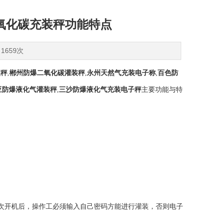
氧化碳充装秤功能特点
1659次
装秤
,
郴州防爆二氧化碳灌装秤
,
永州天然气充装电子称
,
百色防
亚防爆液化气灌装秤
,
三沙防爆液化气充装电子秤
主要功能与特
次开机后，操作工必须输入自己密码方能进行灌装，否则电子