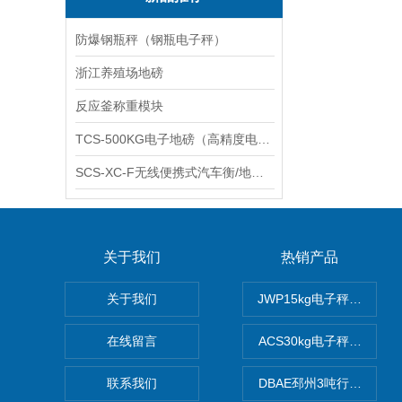
防爆钢瓶秤（钢瓶电子秤）
浙江养殖场地磅
反应釜称重模块
TCS-500KG电子地磅（高精度电子秤）羽绒秤
SCS-XC-F无线便携式汽车衡/地磅/轴重秤/称重仪
关于我们
热销产品
关于我们
JWP15kg电子秤价格,1
在线留言
ACS30kg电子秤价格,3
联系我们
DBAE邳州3吨行车电子