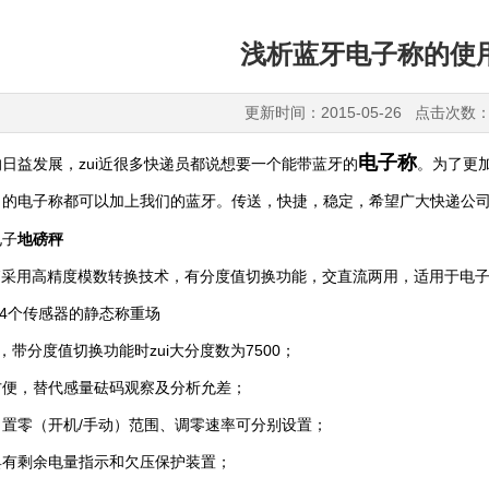
浅析蓝牙电子称的使
更新时间：2015-05-26 点击次数：
电子称
日益发展，zui近很多快递员都说想要一个能带蓝牙的
。为了更
司的
都可以加上我们的蓝牙。传送，快捷，稳定，希望广大快递公
电子称
电子
地磅秤
A7采用高精度模数转换技术，有分度值切换功能，交直流两用，适用于电
～4个传感器的静态称重场
，带分度值切换功能时zui大分度数为7500；
方便，替代感量砝码观察及分析允差；
置零（开机/手动）范围、调零速率可分别设置；
具有剩余电量指示和欠压保护装置；