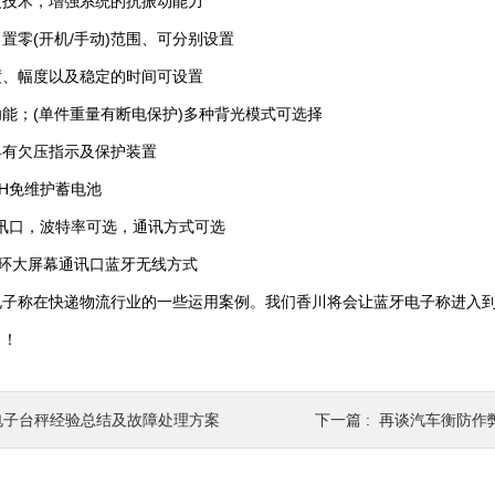
波技术，增强系统的抗振动能力
置零(开机/手动)范围、可分别设置
度、幅度以及稳定的时间可设置
能；(单件重量有断电保护)多种背光模式可选择
具有欠压指示及保护装置
AH免维护蓄电池
2通讯口，波特率可选，通讯方式可选
流环大屏幕通讯口蓝牙无线方式
电子称在快递物流行业的一些运用案例。我们香川将会让蓝牙电子称进入
！！
电子台秤经验总结及故障处理方案
下一篇 :
再谈汽车衡防作