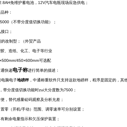
/ 2.8AH免维护蓄电池，12V汽车电瓶现场应急供电；
型品种：
15000（不带分度值切换功能）；
讯接口；
功能的改制型；（外贸产品
塑胶、造纸、化工、电子等行业
500mm/450×600mm可选配
电子称
中通快递
进行简单的描述：
电脑电子
地磅秤
，中通称重软件只支持这款地磅秤，程序是固定的，其
，带分度值切换功能时zui大分度数为7500；
方便，替代感量砝码观察及分析允差；
置零（开机/手动）范围、调零速率可分别设置；
具有剩余电量指示和欠压保护装置；