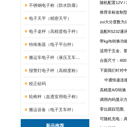
随机配置12V 
不锈钢电子称（防水防腐）
推荐非标改制
电子天平（精密天平）
zui大分度数为
电子桌秤（高精度电子秤）
选配RS232通
带kg/lb转换
特殊衡器（电子平台秤）
适用于五金、
搬运车电子秤（液压叉车电子称）
台面尺寸：400×
报警灯电子秤（高精度称）
下面我们针对
中通快递连接
校正砝码
高精度A/D转换
轮椅秤（血透室用电子称）
调用内码显示
零位跟踪范围、
搬运设备（电子叉车秤）
可随机充电；
新品推荐