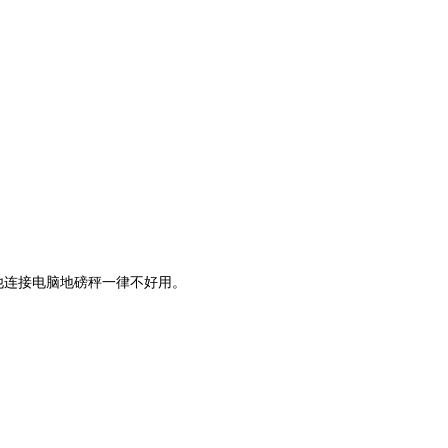
他连接电脑
一律不好用。
地磅秤