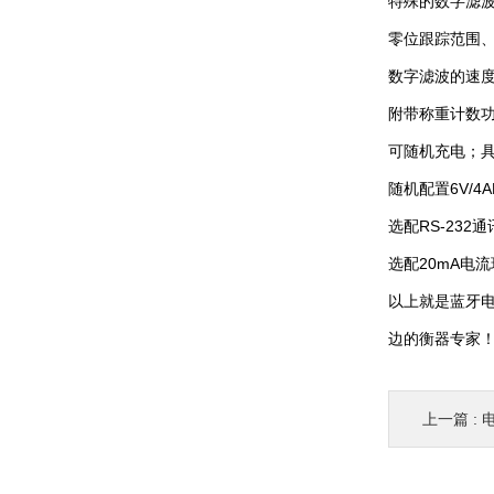
特殊的数字滤
零位跟踪范围、
数字滤波的速
附带称重计数功
可随机充电；
随机配置6V/4
选配RS-23
选配20mA电
以上就是蓝牙
边的衡器专家
上一篇 :