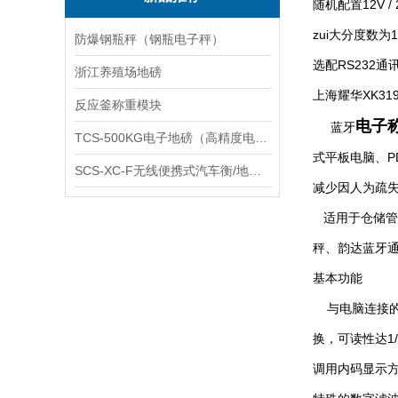
随机配置12V 
zui大分度数为
防爆钢瓶秤（钢瓶电子秤）
选配RS232
浙江养殖场地磅
上海耀华XK319
反应釜称重模块
电子
蓝牙
TCS-500KG电子地磅（高精度电子秤）羽绒秤
式平板电脑、P
SCS-XC-F无线便携式汽车衡/地磅/轴重秤/称重仪
减少因人为疏
适用于仓储管
秤、韵达蓝牙
基本功能
与电脑连接的通
换，可读性达1/3
调用内码显示