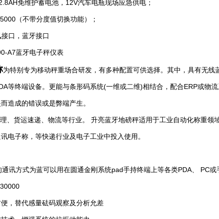
/ 2.8AH免维护蓄电池，12V汽车电瓶现场应急供电；
15000（不带分度值切换功能）；
通讯接口，蓝牙接口
0-A7
蓝牙电子
仪表
秤
称
为特别专为移动秤重场合研发，有多种配置可供选择。其中，具有无线
DA等终端设备。更能与条形码系统(一维或二维)相结合，配合ERP或
失而造成的错误或是弊端产生。
理、货运速递、物流等行业。 升亮蓝牙地磅秤适用于工业自动化称重领域
通讯电子称，等快递行业及电子工业中投入使用。
讯方式为蓝可以用在圆通金刚系统pad手持终端上等各类PDA、 PC或
0000
方便，替代感量砝码观察及分析允差