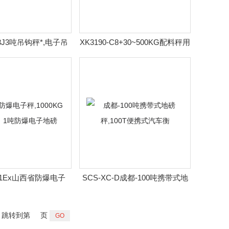
-3J3吨吊钩秤*,电子吊
XK3190-C8+30~500KG配料秤用
秤享折上折优惠
称重控制仪表价格
C-1Ex山西省防爆电子
SCS-XC-D成都-100吨携带式地
KG防爆秤，1吨防爆电子
磅秤,100T便携式汽车衡
地磅
跳转到第
页