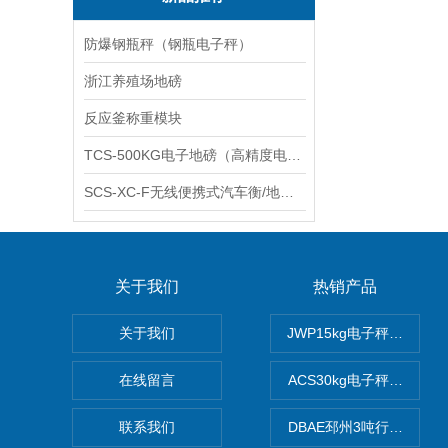
防爆钢瓶秤（钢瓶电子秤）
浙江养殖场地磅
反应釜称重模块
TCS-500KG电子地磅（高精度电子秤）羽绒秤
SCS-XC-F无线便携式汽车衡/地磅/轴重秤/称重仪
关于我们
热销产品
关于我们
JWP15kg电子秤价格,1
在线留言
ACS30kg电子秤价格,3
联系我们
DBAE邳州3吨行车电子