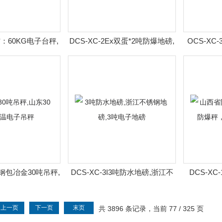
A*：60KG电子台秤,
DCS-XC-2Ex双蛋*2吨防爆地磅,
OCS-XC
工业电子台秤
电子防爆地磅享折上折优惠
钩
0H钢包冶金30吨吊秤,
DCS-XC-3I3吨防水地磅,浙江不
DCS-X
耐高温电子吊秤
锈钢地磅,3吨电子地磅
秤,1000
上一页
下一页
末页
共 3896 条记录，当前 77 / 325 页