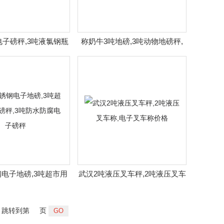
电子磅秤,3吨液氯钢瓶
称奶牛3吨地磅,3吨动物地磅秤,
电子钢瓶秤厂家
畜牧电子地磅
电子地磅,3吨超市用
武汉2吨液压叉车秤,2吨液压叉车
3吨防水防腐电子磅秤
称,电子叉车称价格
跳转到第
页