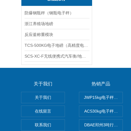
防爆钢瓶秤（钢瓶电子秤）
浙江养殖场地磅
反应釜称重模块
TCS-500KG电子地磅（高精度电子秤）羽绒秤
SCS-XC-F无线便携式汽车衡/地磅/轴重秤/称重仪
关于我们
热销产品
关于我们
JWP15kg电子秤价格,1
在线留言
ACS30kg电子秤价格,3
联系我们
DBAE邳州3吨行车电子