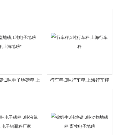
磅,1吨电子地磅秤,上
行车秤,3吨行车秤,上海行车秤
海地磅*