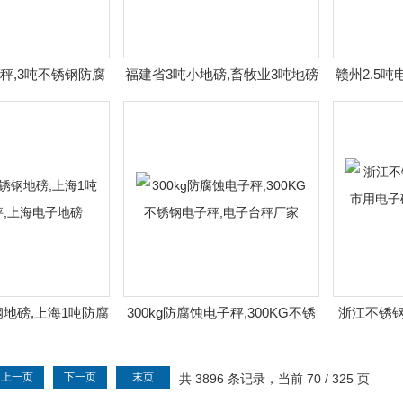
秤,3吨不锈钢防腐
福建省3吨小地磅,畜牧业3吨地磅
赣州2.5吨
t防水电子钢瓶秤
秤,动物电子地磅尺寸
秤,
地磅,上海1吨防腐
300kg防腐蚀电子秤,300KG不锈
浙江不锈钢
上海电子地磅
钢电子秤,电子台秤厂家
电子磅秤,
上一页
下一页
末页
共 3896 条记录，当前 70 / 325 页