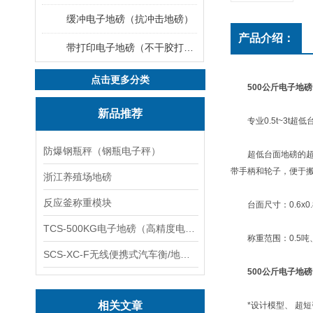
缓冲电子地磅（抗冲击地磅）
产品介绍：
带打印电子地磅（不干胶打印电子地磅）
点击更多分类
500公斤电子地
新品推荐
专业0.5t~3t超
防爆钢瓶秤（钢瓶电子秤）
超低台面地磅的超低
带手柄和轮子，便于
浙江养殖场地磅
反应釜称重模块
台面尺寸：0.6x0.8m,0.8
TCS-500KG电子地磅（高精度电子秤）羽绒秤
称重范围：0.5吨、
SCS-XC-F无线便携式汽车衡/地磅/轴重秤/称重仪
500公斤电子地
相关文章
*设计模型、 超短引