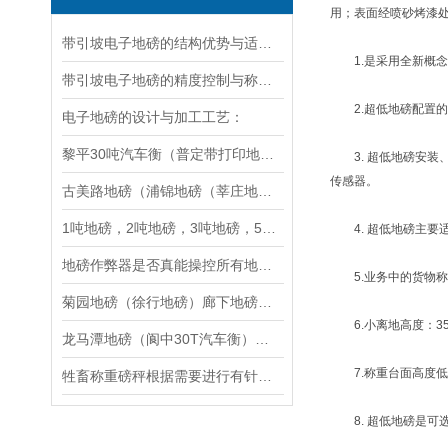
用；表面经喷砂烤漆
带引坡电子地磅的结构优势与适用场景分析
1.是采用全新概念
带引坡电子地磅的精度控制与称重准确性
2.超低地磅配置的
电子地磅的设计与加工工艺：
黎平30吨汽车衡（普定带打印地磅）台江40吨地磅选购流程指南
3. 超低地磅安装
传感器。
古美路地磅（浦锦地磅（莘庄地磅维修
1吨地磅，2吨地磅，3吨地磅，5吨地磅，10吨地磅
4. 超低地磅主要
地磅作弊器是否真能操控所有地磅？
5.业务中的货物称
菊园地磅（徐行地磅）廊下地磅（卫镇地磅）张堰地磅）亭林地磅维修
6.小离地高度：35
龙马潭地磅（阆中30T汽车衡）乐山5T吊秤（蓬安60吨地磅维修
7.称重台面高度低
牲畜称重磅秤根据需要进行有针对性的设计
8. 超低地磅是可