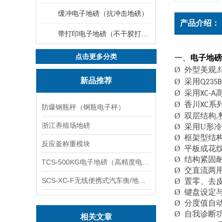
缓冲电子地磅（抗冲击地磅）
产品介绍：
带打印电子地磅（不干胶打印电子地磅）
点击更多分类
一、
电子地磅
Ø
外型美观
,
新品推荐
Ø
采用
Q235B
Ø
采用
XC-A
Ø
香川
系
XC
防爆钢瓶秤（钢瓶电子秤）
Ø
双层结构
,
浙江养殖场地磅
Ø
采用
U
形冷
Ø
框架型结
反应釜称重模块
Ø
平板或花
Ø
结构紧固
TCS-500KG电子地磅（高精度电子秤）羽绒秤
Ø
交直流两
SCS-XC-F无线便携式汽车衡/地磅/轴重秤/称重仪
Ø
置零、去
Ø
键盘设定
Ø
分度值自
Ø
自我诊断
相关文章