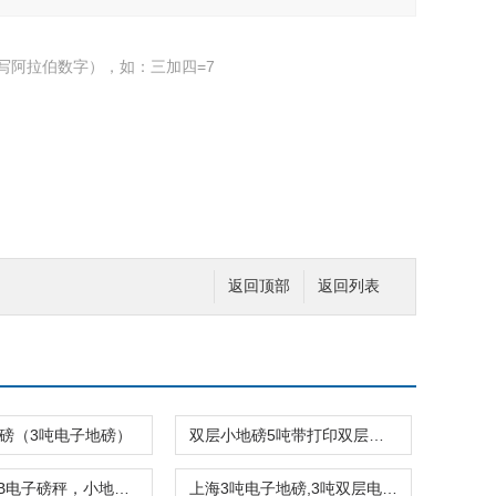
写阿拉伯数字），如：三加四=7
返回顶部
返回列表
磅（3吨电子地磅）
双层小地磅5吨带打印双层电子地磅
OCS-XC-B电子磅秤，小地磅，3吨地磅秤
上海3吨电子地磅,3吨双层电子地磅报价