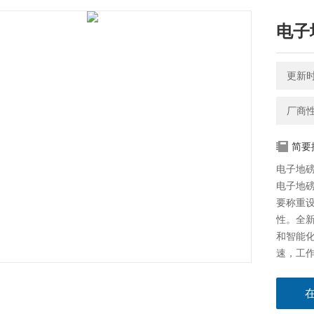
电子
更新时间
厂商
简要
电子地磅
电子地
要称重
性。全
和智能
速，工
所的理