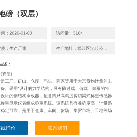
地磅（双层）
：2026-01-09
访问量：3164
性质：生产厂家
生产地址：松江区沈砖公路5599号
描述：
(双层)
磅是工厂、矿山、仓库、码头、商家等用于大宗货物计量的主
设备。采用*设计的力学结构，具有防过载、偏载、倾覆的特
新设计的钢结构承载器，配备四只高精度剪切梁式称重传感器
化称重显示仪表组成称重系统。该系统具有准确度高，计量迅
作稳定可靠，是用于仓库、车间、货场、集贸市场、工地等场
想称量器具。
在线询价
联系我们