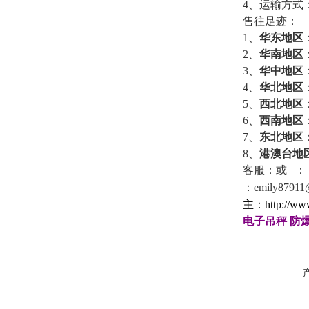
4
、运输方式
售往足迹：
1
、
华东地区
2
、
华南地区
3
、
华中地区
4
、
华北地区
5
、
西北地区
6
、
西南地区
7
、
东北地区
8
、
港澳台地
客服：
或
：
：
emily87911
主：
http://ww
电子吊秤
防