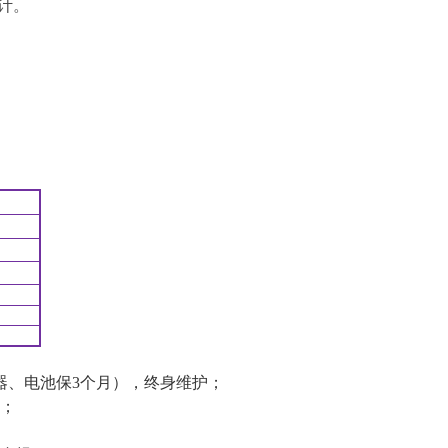
计。
器、电池保
3
个月
）
，终身维护；
；