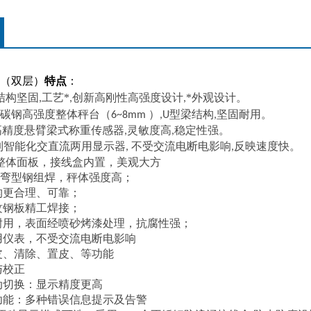
（
双层
）
特点
：
结构坚固
工艺*
创新高刚性高强度设计
*外观设计。
,
,
,
碳钢高强度整体秤台
型梁结构
坚固耐用。
（6~8mm ）,U
,
高精度悬臂梁式称重传感器
灵敏度高
稳定性强。
,
,
列智能化交直流两用显示器
不受交流电断电影响
反映速度快。
,
,
整体面板，接线盒内置，美观大方
弯型钢组焊，秤体强度高；
构更合理、可靠；
纹钢板精工焊接；
耐用，表面经喷砂烤漆处理，抗腐性强；
用仪表，不受交流电断电影响
皮、清除、置皮、等功能
与校正
动切换：显示精度更高
功能：多种错误信息提示及告警