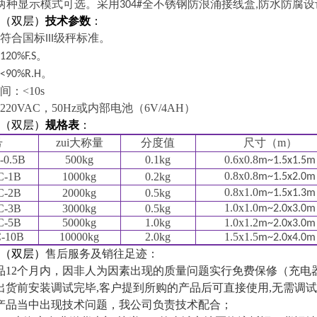
两种显示模式可选。
采用
全不锈钢防浪涌接线盒
防水防腐设
304#
,
（
双层
）
技术参数
：
符合国标
级秤标准。
III
。
120%F.S
。
<90%R.H
间：
<10s
220VAC
，
50Hz
或内部电池（
6V/4AH
）
（
双层
）
规格表
：
号
zui大称量
分度值
尺寸
（m）
-0.5B
500kg
0.1kg
0.6x0.8
m~1.5x1.5m
0.8x0.8
C-1B
1000kg
0.2kg
m~1.5x2.0m
0.8x1.0
C-2B
2000kg
0.5kg
m~1.5x1.3m
1.0x1.0
C-3B
3000kg
0.5kg
m~2.0x3.0m
C-5B
5000kg
1.0kg
1.0x1.2
m~2.0x3.0m
-10B
10000kg
2.0kg
1.5x1.5
m~2.0x4.0m
（
双层
）
售后服务及销往足迹：
品
12
个月内，因非人为因素出现的质量问题实行免费保修
（
充电
出货前安装调试完毕
,
客户提到所购的产品后可直接使用
,
无需调试
产品当中出现技术问题，我公司负责技术配合；