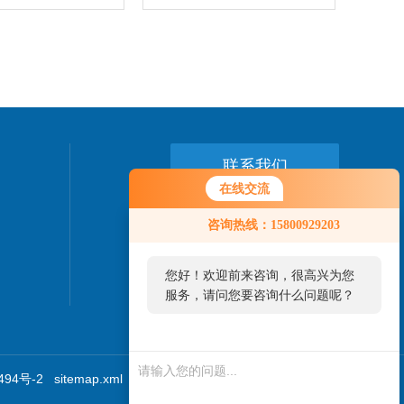
联系我们
在线交流
24小时热线：
咨询热线：15800929203
15800929203
您好！欢迎前来咨询，很高兴为您
服务，请问您要咨询什么问题呢？
您好，看您停留很久了，是否找到
了需求产品，您可以直接在线与我
94号-2
sitemap.xml
技术支持：
食品机械设备网
管理登陆
联系！