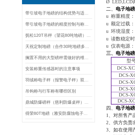
Ø
LED,LCD
二、
电子地磅
带引坡电子地磅的结构优势与适用场景分析
u
称重精度：
u
额定过载：
带引坡电子地磅的精度控制与称重准确性
u
环境湿度：
抚松120T吊秤（望花80吨地磅）沙河口50吨汽车衡维修
u
读数稳定时
u
仪表电源：
天祝定制地磅（合作30吨地磅多少钱（张掖汽车地磅维修
三、
电子地磅
搁置不用的大型磅秤需做好的维护养护措施
型
DCS-XC
安装称重传感器时的注意事项
DCS-X
羽绒称电子秤（报警电子秤）双色报警灯地磅维修
DCS-X
DCS-X
吊钩称与行车称有哪些区别
DCS-X
DCS-XC
鼎城防爆磅秤（慈利防爆桌秤）桑植防爆天平）武陵源防爆秤维修
四、
电子地磅
得荣80T地磅（雅安防腐蚀电子地磅）道孚80T汽车衡维修
1
、对所售产
2
、供方负责
3
、如在使用