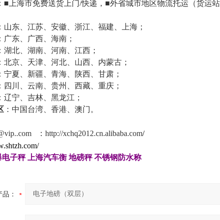
：■上海市免费送货上门
/
快递，■外省城市地区物流托运
（
货运站
：山东、江苏、安徽、浙江、福建、上海；
：广东、广西、海南；
：湖北、湖南、河南、江西；
：北京、天津、河北、山西、内蒙古；
：宁夏、新疆、青海、陕西、甘肃；
：四川、云南、贵州、西藏、重庆；
：辽宁、吉林、黑龙江；
区
：中国台湾、香港、澳门。
@vip..com
：
http://xchq2012.cn.alibaba.com
/
w.shtzh.com/
爆电子秤
上海汽车衡
地磅秤
不锈钢防水称
产品：