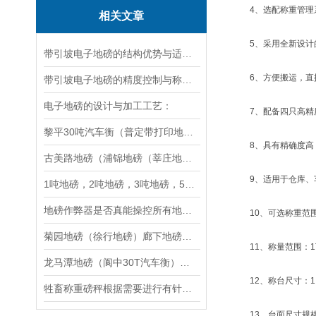
4、选配称重管理
相关文章
5、采用全新设计
带引坡电子地磅的结构优势与适用场景分析
6、方便搬运，直接
带引坡电子地磅的精度控制与称重准确性
电子地磅的设计与加工工艺：
7、配备四只高精度
黎平30吨汽车衡（普定带打印地磅）台江40吨地磅选购流程指南
8、具有精确度高，
古美路地磅（浦锦地磅（莘庄地磅维修
9、适用于仓库、车
1吨地磅，2吨地磅，3吨地磅，5吨地磅，10吨地磅
地磅作弊器是否真能操控所有地磅？
10、可选称重范围： 1吨,
菊园地磅（徐行地磅）廊下地磅（卫镇地磅）张堰地磅）亭林地磅维修
11、称量范围：1T-0.2kg ,
龙马潭地磅（阆中30T汽车衡）乐山5T吊秤（蓬安60吨地磅维修
12、称台尺寸：1.2m×1.2
牲畜称重磅秤根据需要进行有针对性的设计
13、台面尺寸规格