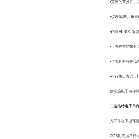
•完整的互换性、模块
•仪表体积小,重量轻
•内置EPSON微型
•可将称重结果分为多
•仪表具有秤体低电
•串行接口方式：RS
耐高温电子吊秤特
二连浩特电子吊秤(
凡工作在高温环境下的
OCS耐高温吊秤技