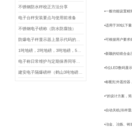
不锈钢防水秤校正方法分享
•一般功能设置精
电子台秤安装要点与使用前准备
•适用于30t以下量
不锈钢电子磅称（防水防腐蚀）
防爆电子秤显示器上显示代码的意思
•可根据用户要求做36
1吨地磅，2吨地磅，3吨地磅，5吨地磅，10吨地磅
•新颖的铝镁合金压
电子称日常维护与定期保养同等重要,不可轻视
•5位LED数码显示
建安电子隔爆磅秤（鹤山3吨地磅）濮阳隔爆磅称维修
•标配红外遥控器，
•*的设计方案，简
•自动关机(吊秤显示
•冶金、冶炼、铸造行业