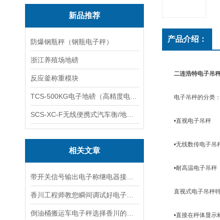
新品推荐
产品介绍：
防爆钢瓶秤（钢瓶电子秤）
浙江养殖场地磅
二连浩特电子吊秤(
反应釜称重模块
TCS-500KG电子地磅（高精度电子秤）羽绒秤
电子吊秤的分类
SCS-XC-F无线便携式汽车衡/地磅/轴重秤/称重仪
•直视电子吊秤
•无线数传电子吊
相关文章
•耐高温电子吊秤
带开关信号输出电子称继电器接线说明
直视式电子吊秤特
香川工程师教您瞬间调试好电子地磅
倒油桶搬运车电子秤选择香川的优势！
•直接在秤体显示称