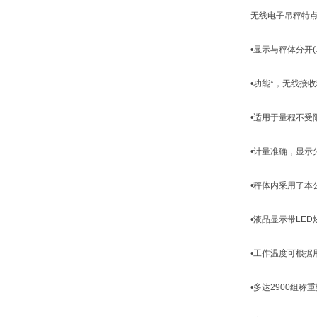
无线电子吊秤特点
•显示与秤体分开(
•功能*，无线接收
•适用于量程不受
•计量准确，显示分
•秤体内采用了本公
•液晶显示带LED炫
•工作温度可根据用户
•多达2900组称重