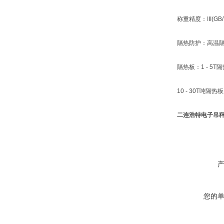
称重精度：III(GB/T7
隔热防护：高温隔热
隔热板：1 - 5T隔热
10 - 30T吨隔热板尺
二连浩特电子吊秤(
您的