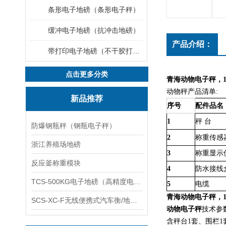
条形电子地磅（条形电子秤）
缓冲电子地磅（抗冲击地磅）
产品介绍：
带打印电子地磅（不干胶打印电子地磅）
点击更多分类
青海动物电子秤，1
动物秤产品清单:
新品推荐
序号
配件品名
1
秤 台
防爆钢瓶秤（钢瓶电子秤）
2
称重传感
浙江养殖场地磅
3
称重显示
反应釜称重模块
4
防水接线
TCS-500KG电子地磅（高精度电子秤）羽绒秤
5
电缆
青海动物电子秤，1
SCS-XC-F无线便携式汽车衡/地磅/轴重秤/称重仪
动物电子秤
技术参数
含秤台1套、围栏1