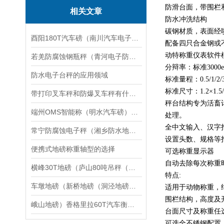
防滑台面，带围栏
相关文章
防水冲洗结构
碳钢材质，表面经
酉阳180T汽车磅（南川汽车电子磅秤）大悟250T地磅维修
配备四只合金钢或
动特称重仪表软件
若羌防腐蚀钢瓶秤（青河电子防爆磅秤）吉木乃隔爆电子台秤维修
分辩率：标准3000e
防水电子台秤的应用领域
标准量程：0.5/1/2/3
标准尺寸：1.2×1.5/1.
带打印叉车秤和防爆叉车秤有什么区别
秤台结构专为活畜
端州OMS智能称（明水汽车磅）梅州道闸称重汽车衡）德庆无人管汽车衡维修
处理。
全中文输入、汉字
常宁防腐蚀电子秤（湘乡防水地磅）沅江不锈钢地磅应用领域
设置头数、规格等
便携式地磅称重轴型的选择
可选称重显示器
自动去除每次称重
横峰30T地磅（庐山80吨吊秤（吉安便携式地磅秤）宜丰10吨汽车衡维修
特点:
车墩地磅（新桥地磅（洞泾地磅）广富林地磅）泖港地磅维修
适用于动物称重，
围栏结构，高度及
峨山地磅）香格里拉60T汽车衡（古城100T吊秤）德宏100T地磅维修
台面尺寸及称重任
可选全不锈钢配置