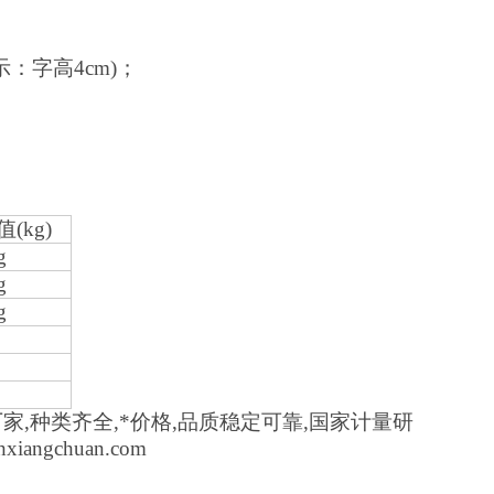
：字高4cm)；
(kg)
g
g
g
家,种类齐全,*价格,品质稳定可靠,国家计量研
iangchuan.com