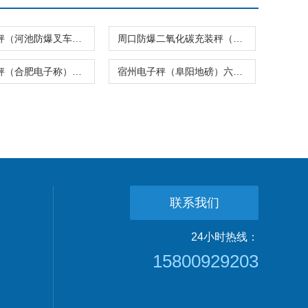
贵港涂料秤（河池防爆叉车秤）万宁无线吊秤
周口防爆二氧化碳充装秤（随州隔爆油桶秤）鄂州无线吊秤
合肥电子秤（合肥电子称）合肥地磅
宿州电子秤（阜阳地磅）六安电子称
联系我们
24小时热线：
15800929203