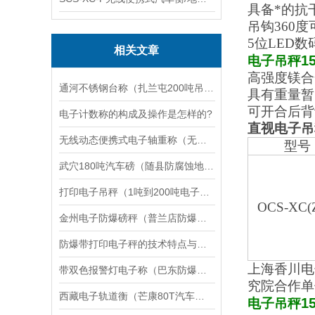
具备*的抗
吊钩360
5
位LED数
相关文章
1
电子吊秤
高强度镁合
通河不锈钢台称（扎兰屯200吨吊秤）延寿120吨汽车衡）陈巴尔虎旗地磅
具有重量暂
可开合后背
电子计数称的构成及操作是怎样的?
直视电子吊
无线动态便携式电子轴重称（无线动态便携式电子汽车衡
型号
武穴180吨汽车磅（随县防腐蚀地磅）孝昌100T地磅维修
打印电子吊秤（1吨到200吨电子吊秤）打印方法
OCS-XC(
金州电子防爆磅秤（普兰店防爆电子磅秤）千山本安型防爆秤维修
防爆带打印电子秤的技术特点与优势分析
上海香川电
带双色报警灯电子称（巴东防爆称）宜城便携式地磅维修
究院合作单
西藏电子轨道衡（芒康80T汽车衡）江达便携式地磅维修
1
电子吊秤