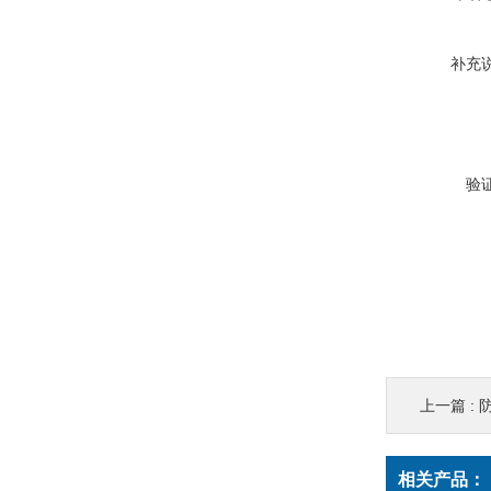
补充
验
上一篇 :
防
相关产品：