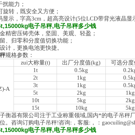
干扰能力；
度可旋转，既安全又方便；
码显示，字高3cm，超高亮设计(5位LCD带背光液晶显示
5t,15000kg电子吊秤,电子吊秤多少钱
金精密压铸壳体，坚固、美观、轻盈；
留、归零和分度值切换功能；
设计，更换电池更快捷。
秤
规格参数：
zui大称量(t)
出厂分度值(kg)
可选分度值
1t
0.5kg
0.2k
2t
1kg
0.5k
3t
1kg
0.5k
Z)-A
5t
2kg
1kg
10t
5kg
2kg
15t
10kg
5kg
子衡器有限公司
注于工业称重领域,国内*的电子
吊
秤厂
位。咨询订购电子
吊
秤
!
咨询:，客服:，：gaocuiling@shx
5t,15000kg电子吊秤,电子吊秤多少钱