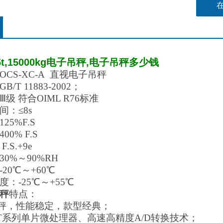
5t,15000kg电子吊秤,电子吊秤多少钱
CS-XC-A 直视电子吊秤
/T 11883-2002；
级 符合OIML R76标准
：≤8s
25%F.S
0% F.S
.S.+9e
0%～90%RH
20℃～+60℃
：-25℃～+55℃
秤
特点：
秤，性能稳定，款型经典；
T系列单片微处理器、高速高精度A/D转换技术；