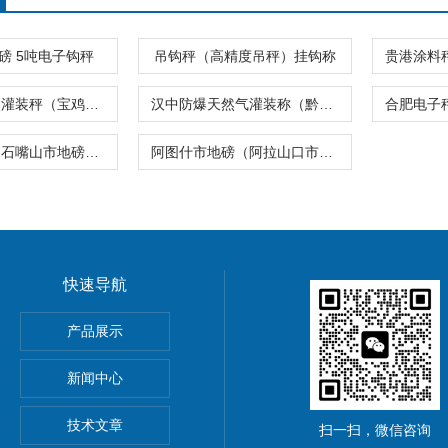
磅 5吨电子钩秤
吊钩秤（高精度吊秤）挂钩称
承德二氧化碳灌装秤（宝鸡地磅称）乐山无线吊秤
汉中防爆天然气灌装称（黔江防爆台秤）綦江防水电子吊秤
宁夏电子秤（石嘴山市地磅）山阳镇电子称
阿图什市地磅（阿拉山口市电子吊钩秤）库尔勒市地磅
快速导航
5公斤电子秤价钱,15KG电子称报价
产品展示
0公斤电子秤价钱,30KG电子称报价
新闻中心
吊秤、常州10吨行车电子吊秤、金坛15吨电子吊钩秤厂价优惠
技术文章
扫一扫，微信咨询