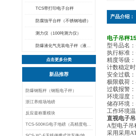
TCS带打印电子台秤
产品介绍：
防腐蚀平台秤（不锈钢地磅）
测力仪（100吨测力仪）
1
电子吊秤
型号品名：O
防爆液化气充装电子秤（液化气灌装秤）
执行标准：GB
精度等级：Ⅲ
点击更多分类
计数稳定时间
安全过载：1
新品推荐
极限载荷：40
过载报警： F
防爆钢瓶秤（钢瓶电子秤）
环境湿度：3
浙江养殖场地磅
储存环境：-
工作环境温度
反应釜称重模块
直视电子吊
TCS-500KG电子地磅（高精度电子秤）羽绒秤
A
型电子吊
采用采用A
SCS-XC-F无线便携式汽车衡/地磅/轴重秤/称重仪