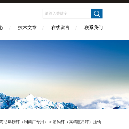
心
技术文章
在线留言
联系我们
海防爆磅秤（制药厂专用）
>
吊钩秤（高精度吊秤）挂钩称
> 电子吊秤1