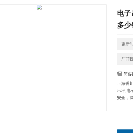
电子吊
多少
更新时间
厂商
简要
上海香川
吊秤,电
安全，