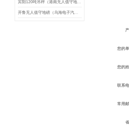
宾阳120吨吊秤（港南无人值守地磅）带道闸称重自动汽车衡）上林2T地磅
开鲁无人值守地磅（乌海电子汽车衡）新城无人值守汽车衡维修
您的
您的
联系
常用