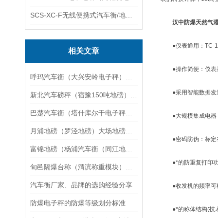
SCS-XC-F无线便携式汽车衡/地磅/轴重秤/称重仪
汉中防爆天然气灌
●仪表通用：TC-1
相关文章
●操作简便：仪表采
呼玛汽车衡（大兴安岭电子秤）爱辉防爆秤）五指山地磅维修
●采用智能数据发送
新北汽车磅秤（宿豫150吨地磅）宿迁100T汽车衡）阜宁60T吊秤维修
巴楚汽车衡（塔什库尔干电子秤）喀什防爆秤）沙雅地磅维修
●大规模集成电器，
月浦地磅（罗泾地磅）大场地磅）杨行地磅）方松地磅（罗店地磅维修
●密码防伪：标定在
富锦地磅（杨浦汽车衡（同江地磅）虹口汽车衡）桦南地磅维修
●*的防重复打印功
旬邑隔爆台称（渭滨称重模块）咸阳滚筒秤）长武防爆台称维修
汽车衡厂家、品牌的选购经验分享
●收发机的频率可根
防爆电子秤的防爆等级划分标准
●*的称体结构(技术