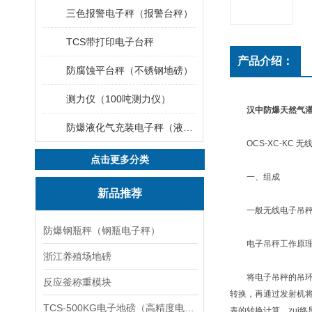
三色报警电子秤（报警台秤）
TCS带打印电子台秤
产品介绍：
防腐蚀平台秤（不锈钢地磅）
测力仪（100吨测力仪）
汉中防爆天然气灌
防爆液化气充装电子秤（液化气灌装秤）
OCS-XC-KC 无
点击更多分类
一、组成
新品推荐
一般无线电子吊秤是
防爆钢瓶秤（钢瓶电子秤）
电子吊秤工作原
浙江养殖场地磅
将电子吊秤的吊环挂
反应釜称重模块
转换，再通过发射机将
TCS-500KG电子地磅（高精度电子秤）羽绒秤
表的转换计算，zui