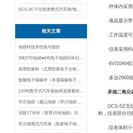
·秤体内采用了
SCS-XC-F无线便携式汽车衡/地磅/轴重秤/称重仪
·液晶显示带L
相关文章
·工作温度可根
地磅秤技术性能与报价
·仪表采用6V
3吨打印地磅●5吨电子地磅§XK3190-A12E电子地磅价格
·6V/10Ah
南票防爆称（北票防爆电子台称）凌源防爆电子天平维修
·多达2900
抚顺电子隔爆秤（本溪隔爆电子秤）甘井子隔爆吊秤维修
120吨数字式汽车衡如何选择量程合理的传感器
承德二氧化
辛庄地磅（虞山地磅（琴川地磅（莫城地磅）常福地磅）东南地磅维修
OCS-SZ无
清新1T吊秤（青秀15吨地磅）兴业道闸称重地磅）揭西30T汽车衡维修
构，仪表部分功
庆元便携式汽车衡（陈家电子地磅）景宁便携式地磅维修
.仪表体积小