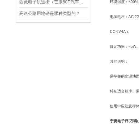
西藏电子轨道衡（芒康80T汽车衡）江达便携式地磅维修
环境湿度：<90% 
高速公路用地磅是哪种类型的？
电源电压：AC 220
DC 6V4Ah。
额定功率：<5W
其他说明：
需平整的水泥地面，
特别适合粮库、果
使用中应注意秤体与
宁夏电子秤(石嘴