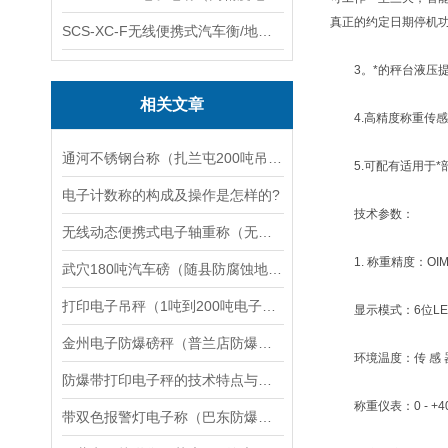
真正的约定日期停机功
SCS-XC-F无线便携式汽车衡/地磅/轴重秤/称重仪
3。*的秤台液压提
相关文章
4.高精度称重传感器，
通河不锈钢台称（扎兰屯200吨吊秤）延寿120吨汽车衡）陈巴尔虎旗地磅
5.可配有适用于*
电子计数称的构成及操作是怎样的?
技术参数：
无线动态便携式电子轴重称（无线动态便携式电子汽车衡
1. 称重精度：OIML 
武穴180吨汽车磅（随县防腐蚀地磅）孝昌100T地磅维修
打印电子吊秤（1吨到200吨电子吊秤）打印方法
显示模式：6位LED
金州电子防爆磅秤（普兰店防爆电子磅秤）千山本安型防爆秤维修
环境温度：传 感 器：-
防爆带打印电子秤的技术特点与优势分析
称重仪表：0 - +4
带双色报警灯电子称（巴东防爆称）宜城便携式地磅维修