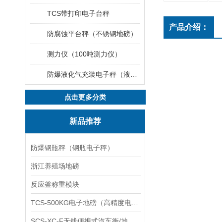
TCS带打印电子台秤
产品介绍：
防腐蚀平台秤（不锈钢地磅）
测力仪（100吨测力仪）
防爆液化气充装电子秤（液化气灌装秤）
点击更多分类
新品推荐
防爆钢瓶秤（钢瓶电子秤）
浙江养殖场地磅
反应釜称重模块
TCS-500KG电子地磅（高精度电子秤）羽绒秤
SCS-XC-F无线便携式汽车衡/地磅/轴重秤/称重仪