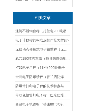
相关文章
通河不锈钢台称（扎兰屯200吨吊秤）延寿120吨汽车衡）陈巴尔虎旗地磅
电子计数称的构成及操作是怎样的?
无线动态便携式电子轴重称（无线动态便携式电子汽车衡
武穴180吨汽车磅（随县防腐蚀地磅）孝昌100T地磅维修
打印电子吊秤（1吨到200吨电子吊秤）打印方法
金州电子防爆磅秤（普兰店防爆电子磅秤）千山本安型防爆秤维修
防爆带打印电子秤的技术特点与优势分析
带双色报警灯电子称（巴东防爆称）宜城便携式地磅维修
西藏电子轨道衡（芒康80T汽车衡）江达便携式地磅维修