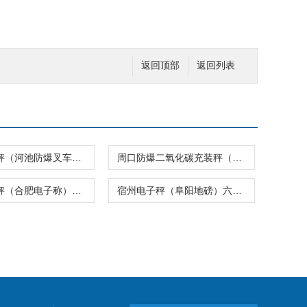
返回顶部
返回列表
贵港涂料秤（河池防爆叉车秤）万宁无线吊秤
周口防爆二氧化碳充装秤（随州隔爆油桶秤）鄂州无线吊秤
合肥电子秤（合肥电子称）合肥地磅
宿州电子秤（阜阳地磅）六安电子称