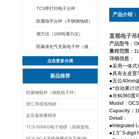
TCS带打印电子台秤
产品介绍：
防腐蚀平台秤（不锈钢地磅）
测力仪（100吨测力仪）
直视电子吊
产品型号
：
O
防爆液化气充装电子秤（液化气灌装秤）
量程范围
：
1t
详细信息
：
点击更多分类
●
采用一体式
●
具有去皮置
新品推荐
●
五位
40mm
●
*自动累计
防爆钢瓶秤（钢瓶电子秤）
●
吊钩
360
度
Model
：
OCS
浙江养殖场地磅
Capacity
：
1t
反应釜称重模块
Detail
：
●Integrated L
TCS-500KG电子地磅（高精度电子秤）羽绒秤
●1.5" 5-digit
SCS-XC-F无线便携式汽车衡/地磅/轴重秤/称重仪