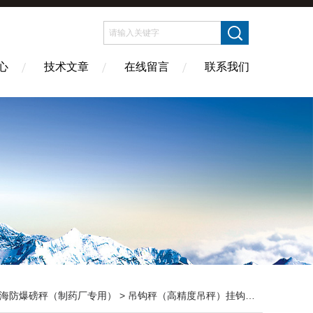
心
技术文章
在线留言
联系我们
海防爆磅秤（制药厂专用）
>
吊钩秤（高精度吊秤）挂钩称
> 直视电子