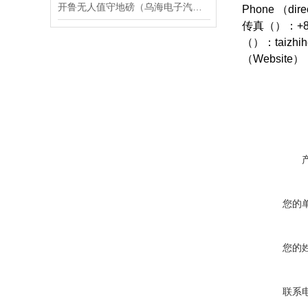
开鲁无人值守地磅（乌海电子汽车衡）新城无人值守汽车衡维修
Phone （dire
传真
（）
：
+
（）
：
taizhi
（Website
）
您的
您的
联系