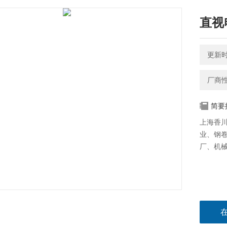
直视
更新时间
厂商
简要
上海香
业、钢
厂、机