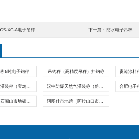
CS-XC-A电子吊秤
下一篇 :
防水电子吊秤
磅 5吨电子钩秤
吊钩秤（高精度吊秤）挂钩称
承德二氧化碳灌装秤（宝鸡地磅称）乐山无线吊秤
汉中防爆天然气灌装称（黔江防爆台秤）綦江防水电子吊秤
宁夏电子秤（石嘴山市地磅）山阳镇电子称
阿图什市地磅（阿拉山口市电子吊钩秤）库尔勒市地磅