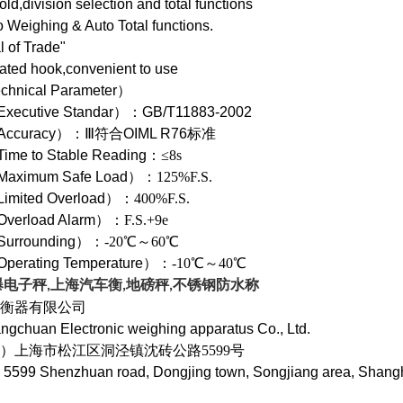
ld,division selection and total functions
 Weighing & Auto Total functions.
 of Trade"
ated hook,convenient to use
chnical Parameter）
xecutive Standar）
：
GB/T11883-2002
ccuracy）
：
Ⅲ
符合
OIML R76
标准
ime to Stable Reading
：
≤8s
Maximum Safe Load
）
：125%F.S.
Limited Overload
）
：400%F.S.
Overload Alarm
）
：F.S.+9e
urrounding）
：
-20
℃～60℃
perating Temperature）
：
-10
℃～40℃
爆电子秤
上海汽车衡
地磅秤
不锈钢防水称
,
,
,
衡器有限公司
ngchuan Electronic weighing apparatus Co., Ltd.
）上海市松江区洞泾镇沈砖公路5599号
 5599 Shenzhuan road, Dongjing town, Songjiang area, Shang