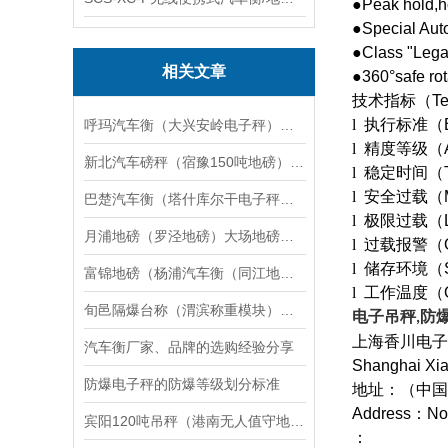
●Peak hold,ho
●Special Auto
●Class "Legal
相关文章
●360°safe rot
技术指标
（Te
l
执行标准
（E
呼玛汽车衡（大兴安岭电子秤）爱辉防爆秤）五指山地磅维修
l
精度等级
（A
新北汽车磅秤（宿豫150吨地磅）宿迁100T汽车衡）阜宁60T吊秤维修
l
稳定时间
（T
l
安全过载（
巴楚汽车衡（塔什库尔干电子秤）喀什防爆秤）沙雅地磅维修
l
极限过载（
月浦地磅（罗泾地磅）大场地磅）杨行地磅）方松地磅（罗店地磅维修
l
过载报警（
l
储存环境
（S
富锦地磅（杨浦汽车衡（同江地磅）虹口汽车衡）桦南地磅维修
l
工作温度
（O
旬邑隔爆台称（渭滨称重模块）咸阳滚筒秤）长武防爆台称维修
电子吊秤
防
,
上海香川电子
汽车衡厂家、品牌的选购经验分享
Shanghai Xia
防爆电子秤的防爆等级划分标准
地址：（中国
Address
：
No
宾阳120吨吊秤（港南无人值守地磅）带道闸称重自动汽车衡）上林2T地磅
：