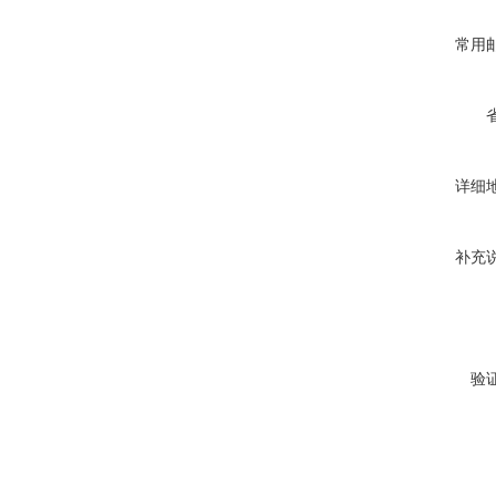
常用
详细
补充
验