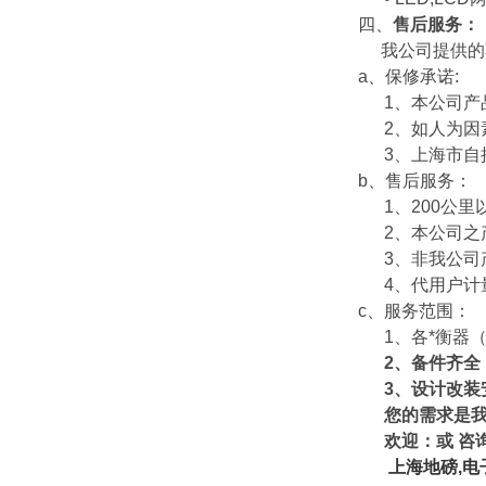
四、
售后服务：
我公司提供的
a
、保修承诺
:
1
、本公司产
2
、如人为因
3
、上海市自
b
、售后服务：
1
、
200
公里
2
、本公司之
3
、非我公司
4
、代用户计
c
、服务范围：
1
、各*衡器
2
、备件齐全
3
、设计改装
您的需求是
欢迎：
或
咨
上海地磅
,
电