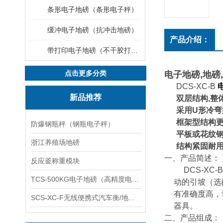
条形电子地磅（条形电子秤）
缓冲电子地磅（抗冲击地磅）
产品介绍：
带打印电子地磅（不干胶打印电子地磅）
点击更多分类
电子地磅,地磅
DCS-XC-B
新品推荐
双层结构
,
整
采用
U
形冷弯
框架型结构
防爆钢瓶秤（钢瓶电子秤）
平板或花纹
浙江养殖场地磅
结构紧固耐
一、产品简述：
反应釜称重模块
DCS-XC-B
TCS-500KG电子地磅（高精度电子秤）羽绒秤
动的引坡
（
选
有准确度高，
SCS-XC-F无线便携式汽车衡/地磅/轴重秤/称重仪
器具。
二、产品组成：