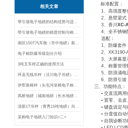
标准配置：
相关文章
1
、
高强度整
2
、悬臂梁式
带引坡电子地磅的结构优势与适用场景分析
3
、香川
XC-
4
、全不锈钢
带引坡电子地磅的精度控制与称重准确性
选配：
南区150T汽车衡（市中地磅）新县30吨汽车衡维修
1
、防爆套件（EX
2
、XK3190
电子称防爆等级划分介绍
3
、大屏幕显
3吨叉车秤正确的使用方法
4
、称重管理
5
、防浪涌电
环县无线吊秤（泾川电子吊磅）镇原打印吊秤维修
6
、防滑引坡
伊犁座椅秤（头屯河坐椅电子称）阿克陶轮椅秤维修
三、功能特点：
•
交直流两用
凤桥地磅（城南地磅（长水地磅（七星地磅）大桥地磅）东栅地磅维修
•
置零、去皮
清新1T吊秤（青秀15吨地磅）兴业道闸称重地磅）揭西30T汽车衡维修
•
键盘设定与
•
分度值自动
采购电子地磅入门知识<二>
•
自我诊断功
• LED,LCD