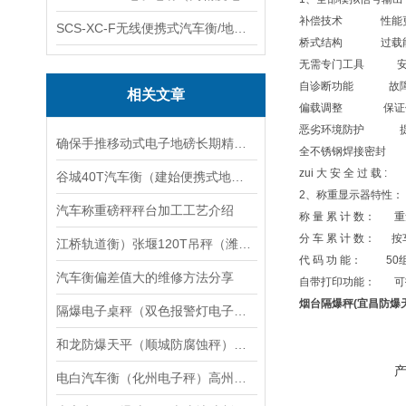
补偿技术 性能更
SCS-XC-F无线便携式汽车衡/地磅/轴重秤/称重仪
桥式结构 过载
无需专门工具 安
自诊断功能 故障
相关文章
偏载调整 保证优
恶劣环境防护 提
确保手推移动式电子地磅长期精准稳定的维护方法
全不锈钢焊接密封 I
zui 大 安 全 过 
谷城40T汽车衡（建始便携式地磅）巫溪140T汽车磅维修
2、称重显示器特性：
汽车称重磅秤秤台加工工艺介绍
称 量 累 计 数： 
分 车 累 计 数： 
江桥轨道衡）张堰120T吊秤（潍坊80吨汽车衡）曹路50T地磅维修
代 码 功 能： 5
汽车衡偏差值大的维修方法分享
自带打印功能： 可
烟台隔爆秤(宜昌防爆
隔爆电子桌秤（双色报警灯电子秤）防腐蚀台秤维修
和龙防爆天平（顺城防腐蚀秤）白山隔爆吊秤维修
电白汽车衡（化州电子秤）高州防爆秤）新丰便携式地磅维修