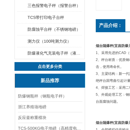
三色报警电子秤（报警台秤）
TCS带打印电子台秤
产品介绍：
防腐蚀平台秤（不锈钢地磅）
测力仪（100吨测力仪）
烟台隔爆秤(宜昌防爆
防爆液化气充装电子秤（液化气灌装秤）
1
、采用先进的
CAD
（
2
、秤台材质：优质钢
点击更多分类
击，使用寿命长。
3
、主梁结构：新一代
新品推荐
绝秤台因弯曲引起计
4
、焊接工艺：采用二
5
、外观处理工艺：钢
防爆钢瓶秤（钢瓶电子秤）
台面腐蚀问题。
浙江养殖场地磅
反应釜称重模块
烟台隔爆秤(宜昌防爆
TCS-500KG电子地磅（高精度电子秤）羽绒秤
1、全部模拟信号输出