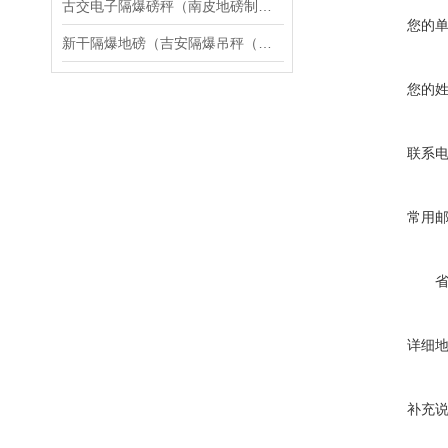
古交电子隔爆磅秤（南皮地磅制造厂）沧州防爆吊秤维修
您的
新干隔爆地磅（吉安隔爆吊秤（全南隔爆磅称）吉水隔爆桌称）赣州隔爆称维修
您的
联系
常用
详细
补充