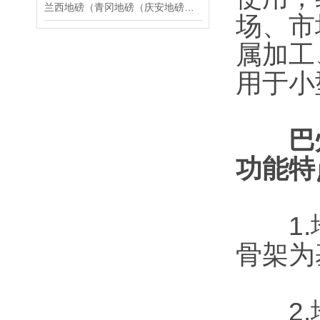
兰西地磅（青冈地磅（庆安地磅（安达地磅）海伦地磅）望奎地磅维修
场、市
属加工
用于小
巴
功能特
1.地
骨架为
2.地