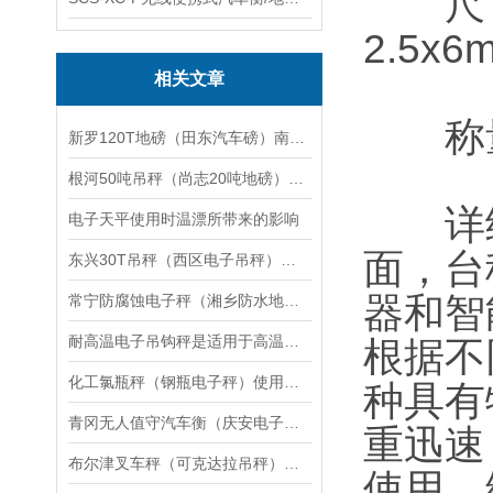
尺寸：2
2.5x6
相关文章
称量：
新罗120T地磅（田东汽车磅）南平150吨吊秤）福安50T汽车衡维修
根河50吨吊秤（尚志20吨地磅）延寿120吨汽车衡）二连浩特地磅维修
详细
电子天平使用时温漂所带来的影响
面，台
东兴30T吊秤（西区电子吊秤）市中60T地磅）南溪150T汽车衡维修
器和智
常宁防腐蚀电子秤（湘乡防水地磅）沅江不锈钢地磅应用领域
耐高温电子吊钩秤是适用于高温环境下的计量设备
根据不
化工氯瓶秤（钢瓶电子秤）使用须知与维护保养
种具有
青冈无人值守汽车衡（庆安电子地磅）明水电子汽车衡维修
重迅速
布尔津叉车秤（可克达拉吊秤）富蕴电子地磅维修
使用，