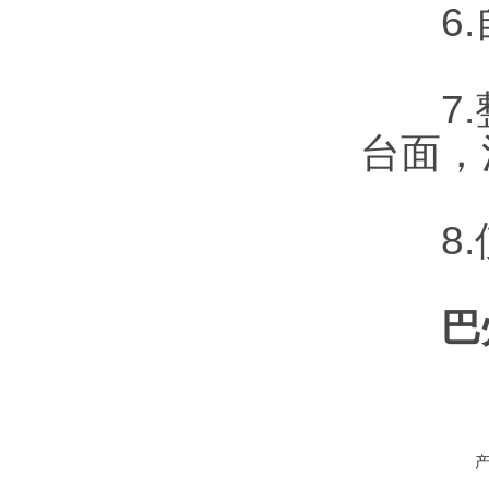
6.自
7.整
台面，
8.使
巴