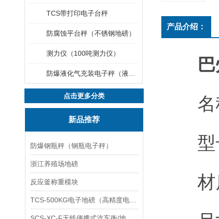
TCS带打印电子台秤
产品介绍：
防腐蚀平台秤（不锈钢地磅）
测力仪（100吨测力仪）
巴
防爆液化气充装电子秤（液化气灌装秤）
点击更多分类
名
新品推荐
型号：
防爆钢瓶秤（钢瓶电子秤）
浙江养殖场地磅
材质：
反应釜称重模块
TCS-500KG电子地磅（高精度电子秤）羽绒秤
SCS-XC-F无线便携式汽车衡/地磅/轴重秤/称重仪