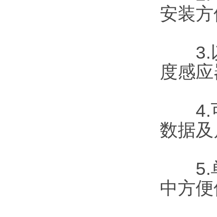
安装方
3.以I
度感应
4.可
数据及
5.单
中方便