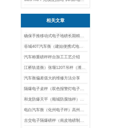
相关文章
确保手推移动式电子地磅长期精准稳定的维护方法
谷城40T汽车衡（建始便携式地磅）巫溪140T汽车磅维修
汽车称重磅秤秤台加工工艺介绍
江桥轨道衡）张堰120T吊秤（潍坊80吨汽车衡）曹路50T地磅维修
汽车衡偏差值大的维修方法分享
隔爆电子桌秤（双色报警灯电子秤）防腐蚀台秤维修
和龙防爆天平（顺城防腐蚀秤）白山隔爆吊秤维修
电白汽车衡（化州电子秤）高州防爆秤）新丰便携式地磅维修
古交电子隔爆磅秤（南皮地磅制造厂）沧州防爆吊秤维修