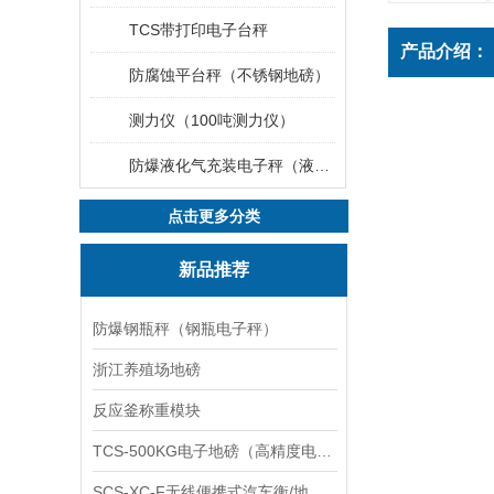
TCS带打印电子台秤
产品介绍：
防腐蚀平台秤（不锈钢地磅）
测力仪（100吨测力仪）
防爆液化气充装电子秤（液化气灌装秤）
点击更多分类
新品推荐
防爆钢瓶秤（钢瓶电子秤）
浙江养殖场地磅
反应釜称重模块
TCS-500KG电子地磅（高精度电子秤）羽绒秤
SCS-XC-F无线便携式汽车衡/地磅/轴重秤/称重仪