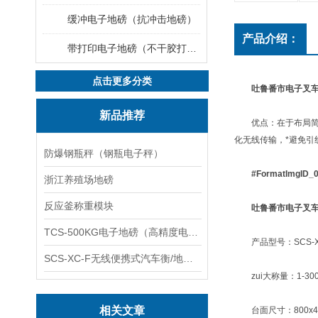
缓冲电子地磅（抗冲击地磅）
产品介绍：
带打印电子地磅（不干胶打印电子地磅）
点击更多分类
吐鲁番市电子叉车
新品推荐
优点：在于布局简易
化无线传输，*避免
防爆钢瓶秤（钢瓶电子秤）
#FormatImgID_
浙江养殖场地磅
反应釜称重模块
吐鲁番市电子叉车
TCS-500KG电子地磅（高精度电子秤）羽绒秤
产品型号：SCS-XC
SCS-XC-F无线便携式汽车衡/地磅/轴重秤/称重仪
zui大称量：1-30
相关文章
台面尺寸：800x4