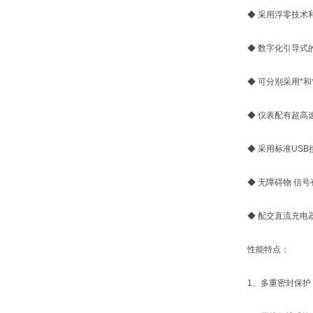
◆ 采用浮零技术和
◆ 数字化引导式的
◆ 可分别采用*和
◆ 仪表配有超高速
◆ 采用标准USB
◆ 无障碍物 信号有
◆ 配交直流充电器
性能特点：
1、多重密封保护，