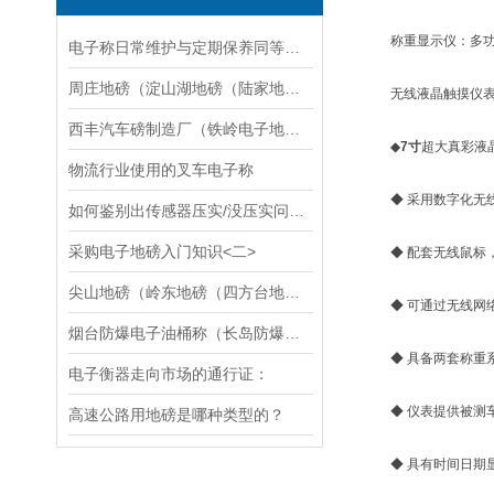
称重显示仪：多功
电子称日常维护与定期保养同等重要,不可轻视
周庄地磅（淀山湖地磅（陆家地磅（锦溪地磅）千灯地磅）张浦地磅维修
无线液晶触摸仪
西丰汽车磅制造厂（铁岭电子地磅价格）建昌吊秤维修
◆
7寸
超大真彩液
物流行业使用的叉车电子称
◆ 采用数字化无线
如何鉴别出传感器压实/没压实问题：
采购电子地磅入门知识<二>
◆ 配套无线鼠标，
尖山地磅（岭东地磅（四方台地磅（金沙地磅）勃利地磅）七台河地磅维修
◆ 可通过无线网络
烟台防爆电子油桶称（长岛防爆电子钢瓶秤）海阳防爆电子地磅维修
◆ 具备两套称重系
电子衡器走向市场的通行证：
◆ 仪表提供被测车辆
高速公路用地磅是哪种类型的？
◆ 具有时间日期显