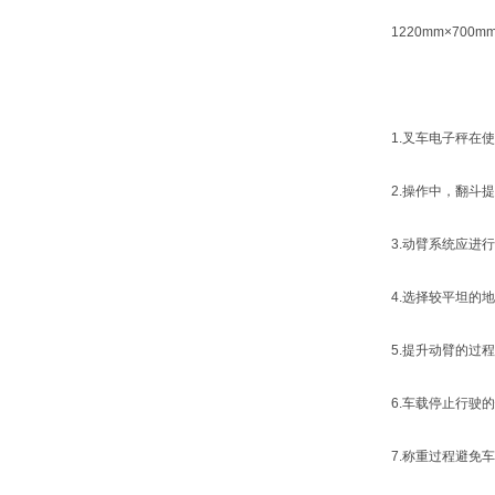
1220mm×700mm
1.叉车电子秤在使用
2.操作中，翻斗提
3.动臂系统应进行
4.选择较平坦的地
5.提升动臂的过程
6.车载停止行驶的
7.称重过程避免车载