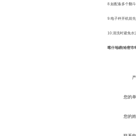
8.如配备多个翻斗
9.电子秤开机前先
10.清洗时避免水
喀什地磅(哈密市
您的
您的
联系