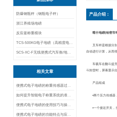
防爆钢瓶秤（钢瓶电子秤）
产品介绍：
浙江养殖场地磅
反应釜称重模块
喀什地磅(哈密市
TCS-500KG电子地磅（高精度电子秤）羽绒秤
叉车秤是根据分别安
自动进行计算，从而
SCS-XC-F无线便携式汽车衡/地磅/轴重秤/称重仪
车载车在翻斗提升过
斗卸货时，屏幕显示
相关文章
产品组成
便携式电子地磅的称重传感器过载保护与弹性体设计
如何提升智能电子称重系统的准确性与稳定性？
•两个压力传感器，
便携式电子地磅的使用技巧与操作指南说明
•一个接近开关，当
便携式电子地磅的功能特点与应用场景