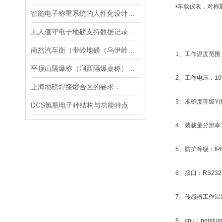
•车载仪表，对称重
智能电子称重系统的人性化设计与用户体验优化
无人值守电子地磅支持数据记录和导出功能
南岔汽车衡（带岭地磅（乌伊岭汽车衡（伊春地磅）饶河汽车衡（鹤岗地磅维修
1、工作温度范围：-
平顶山隔爆称（涧西隔爆桌称）舞钢隔爆台称维修
2、工作电压：10v•
上海地磅焊接熔合区的要求：
3、准确度等级Y(b
DCS氯瓶电子秤结构与功能特点
4、装载量分辨率10kg、
5、防护等级：IP6
6、接口：RS232
7、传感器工作温度-
8、cpu：pentiu