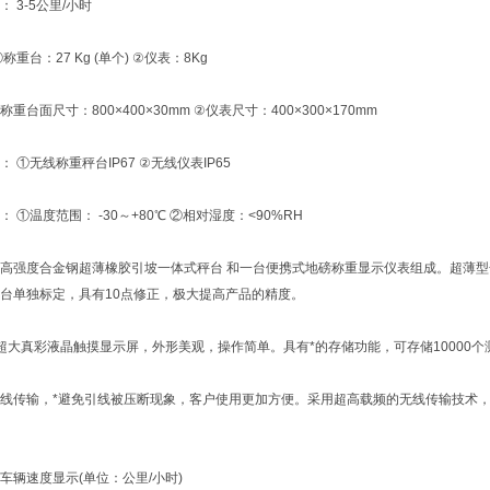
3-5公里/小时
台：27 Kg (单个) ②仪表：8Kg
面尺寸：800×400×30mm ②仪表尺寸：400×300×170mm
无线称重秤台IP67 ②无线仪表IP65
温度范围： -30～+80℃ ②相对湿度：<90%RH
强度合金钢超薄橡胶引坡一体式秤台 和一台便携式地磅称重显示仪表组成。超薄型
台单独标定，具有10点修正，极大提高产品的精度。
真彩液晶触摸显示屏，外形美观，操作简单。具有*的存储功能，可存储10000个
传输，*避免引线被压断现象，客户使用更加方便。采用超高载频的无线传输技术，
速度显示(单位：公里/小时)