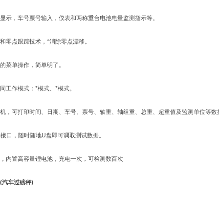
示，车号票号输入，仪表和两称重台电池电量监测指示等。
零点跟踪技术，*消除零点漂移。
菜单操作，简单明了。
工作模式：*模式、*模式。
，可打印时间、日期、车号、票号、轴重、轴组重、总重、超重值及监测单位等数
接口，随时随地U盘即可调取测试数据。
内置高容量锂电池，充电一次，可检测数百次
(汽车过磅秤)