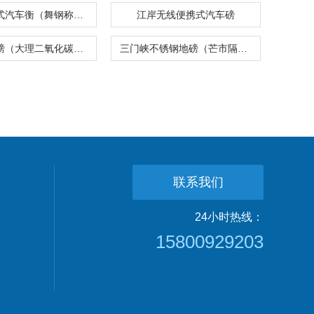
茅箭便携式汽车衡（舞钢称重控制模块
江岸无线便携式汽车磅
荆门汽车磅（大理二氧化碳充装秤）开封防水地磅
三门峡不锈钢地磅（芒市隔爆称）孝感便携式汽车衡
联系我们
24小时热线：
15800929203