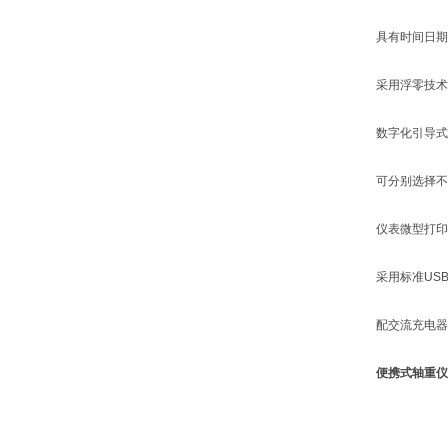
具有时间日期显
采用浮零技术和
数字化引导式的
可分别选择不同
仪表微型打印机
采用标准USB
配交流充电器，
便携式轴重仪