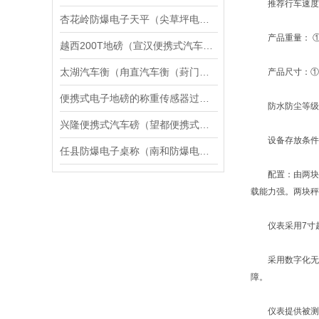
推荐行车速度： 
杏花岭防爆电子天平（尖草坪电子隔爆台秤）万柏林区吊秤修理
产品重量： ①称重
越西200T地磅（宣汉便携式汽车磅）冕宁30吨汽车衡维修
太湖汽车衡（甪直汽车衡（葑门汽车衡）相城汽车衡）望亭汽车衡维修
产品尺寸：①称重台
便携式电子地磅的称重传感器过载保护与弹性体设计
防水防尘等级： ①
兴隆便携式汽车磅（望都便携式汽车衡）滦平便携式电子汽车衡维修
设备存放条件： ①
任县防爆电子桌称（南和防爆电子吊称）隆尧电子防爆磅秤维修
配置：由两块高
载能力强。两块秤
仪表采用7寸超大
采用数字化无线
障。
仪表提供被测车辆