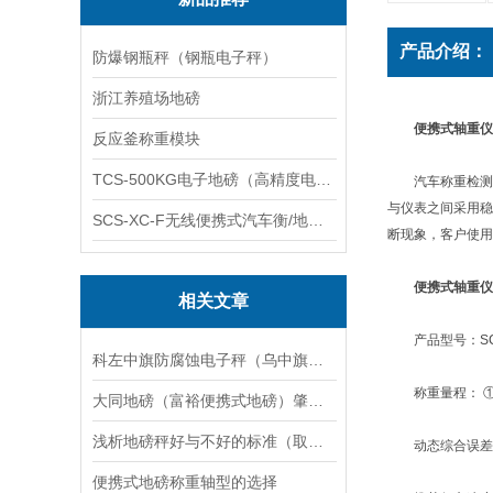
产品介绍：
防爆钢瓶秤（钢瓶电子秤）
浙江养殖场地磅
便携式轴重仪
反应釜称重模块
TCS-500KG电子地磅（高精度电子秤）羽绒秤
汽车称重检测设备
与仪表之间采用稳
SCS-XC-F无线便携式汽车衡/地磅/轴重秤/称重仪
断现象，客户使用
便携式轴重仪
相关文章
产品型号：SCS
科左中旗防腐蚀电子秤（乌中旗隔爆桌秤（阿城防粉尘电子秤维修
称重量程： ①轮重
大同地磅（富裕便携式地磅）肇州汽车衡）克山便携式汽车衡维修
浅析地磅秤好与不好的标准（取决于它本身重量的说法）
动态综合误差： ±3
便携式地磅称重轴型的选择