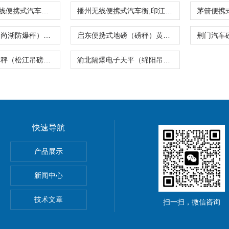
SCS-XC-F无线便携式汽车衡/地磅/轴重秤/称重仪
播州无线便携式汽车衡,印江200吨地磅
杨舍汽车衡（尚湖防爆秤）常福便携式地磅
启东便携式地磅（磅秤）黄山便携式汽车衡
大渡口防水台秤（松江吊磅）濮阳便携式地磅
渝北隔爆电子天平（绵阳吊磅）璧山便携式汽车衡
快速导航
5公斤电子秤价钱,15KG电子称报价
产品展示
0公斤电子秤价钱,30KG电子称报价
新闻中心
吊秤、常州10吨行车电子吊秤、金坛15吨电子吊钩秤厂价优惠
技术文章
扫一扫，微信咨询