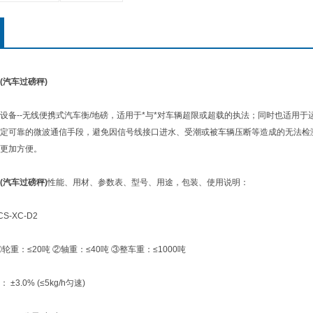
(汽车过磅秤)
--无线便携式汽车衡/地磅，适用于*与*对车辆超限或超载的执法；同时也适用于
定可靠的微波通信手段，避免因信号线接口进水、受潮或被车辆压断等造成的无法检
更加方便。
(汽车过磅秤)
性能、用材、参数表、型号、用途，包装、使用说明：
-XC-D2
：≤20吨 ②轴重：≤40吨 ③整车重：≤1000吨
.0% (≤5kg/h匀速)