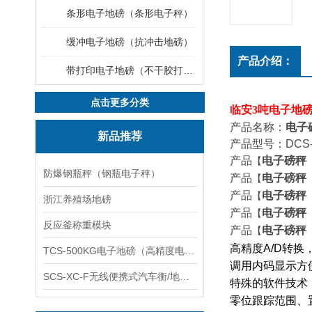
条形电子地磅（条形电子秤）
缓冲电子地磅（抗冲击地磅）
产品介绍：
带打印电子地磅（不干胶打印电子地磅）
点击更多分类
临安
3
吨电子地
产品名称：
电子
新品推荐
产品型号：DCS-
产品
电子磅秤
【
防爆钢瓶秤（钢瓶电子秤）
产品
电子磅秤
【
产品
电子磅秤
【
浙江养殖场地磅
产品
电子磅秤
【
反应釜称重模块
产品
电子磅秤
【
高精度
A/D
转换
TCS-500KG电子地磅（高精度电子秤）羽绒秤
调用内码显示方
SCS-XC-F无线便携式汽车衡/地磅/轴重秤/称重仪
特殊的软件技术
零位跟踪范围、