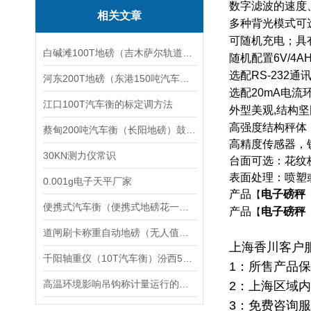
数字滤波的速度
相关文章
多种背光模式可
可随机充电；具
白碱滩100T地磅（吉木萨尔轨道衡）阜康20T汽车衡）柯坪5T吊秤维修
随机配置
6V/4A
选配
RS-232
通
河东200T地磅（东港150吨汽车衡）葫芦80吨吊秤维修
选配
20mA
电流
江口100T汽车衡的标定调方法
外型美观
,
结构坚
高强度结构秤体
蔡甸200吨汽车衡（长阳地磅）鼓楼80吨汽车磅维修
高精度传感器，
30KN测力仪常识
台面可选：花纹
表面处理：喷塑
0.001g电子天平厂家
产品
电子磅秤
【
便携式汽车衡（便携式地磅花一分钟让您了解透彻
产品
电子磅秤
【
道闸刷卡称重自动地磅（无人值守智能称重系统管理软件介绍
上海香川客户
千阳轴重仪（10T汽车衡）汾西50T地磅维修
1
：所售产品保
高温环境影响吊钩称计量运行的主要不利因素
2
：上海区域内
3
：免费咨询服