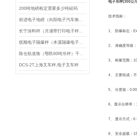
电子吊秤(300公斤
200吨地磅检定需要多少吨砝码
技术指标：
前进电子地磅（向阳电子汽车衡）大庆无人值守地磅维修
长宁涂料秤（月浦带打印电子秤（安亭座椅秤维修
1、 防爆标志：Ex i
抚顺电子隔爆秤（本溪隔爆电子秤）甘井子隔爆吊秤维修
2、 准确度等级：
陈仓轨道衡（鄠邑80吨吊秤）千阳50T地磅）西安100吨汽车衡维修
3、 称量范围：100k
DCS-2T上海叉车秤,电子叉车秤
4、 主要组成：不锈钢
5、 分度值：0.00
6、显示分辨率：100
7、 显示方式：6 
8、 安全超载：15