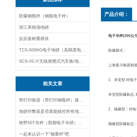
产品介绍：
防爆钢瓶秤（钢瓶电子秤）
浙江养殖场地磅
电子吊秤(300公斤
反应釜称重模块
TCS-500KG电子地磅（高精度电子秤）羽绒秤
防爆模式：
SCS-XC-F无线便携式汽车衡/地磅/轴重秤/称重仪
上海香川衡器制造的
1、本安型:对电子
相关文章
本安型防爆标志. Exib
带打印衡器（带打印钢瓶秤）接电脑称维修
2、隔爆型：对电子
地磅作弊器是否真能操控所有地磅？
牧野50T吊秤（殷都电子吊磅）源汇5吨地磅维修
隔爆型防爆标志：Exi
一起来认识一下“轴重秤”吧