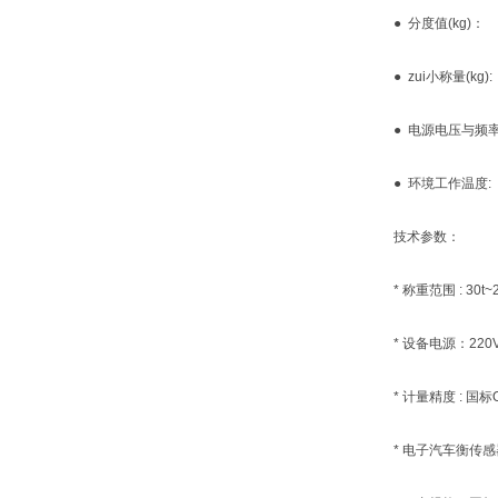
● 分度值(kg)： 10k
● zui小称量(kg): 
● 电源电压与频率: 22
● 环境工作温度: 秤台
技术参数：
* 称重范围 : 30t~2
* 设备电源：220V~
* 计量精度 : 国标O
* 电子汽车衡传感器工