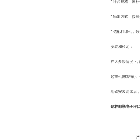
* 秤台规格：国标Q
* 输出方式：接线盒
* 选配打印机，数
安装和检定：
在大多数情况下, 都
起重机(或铲车)、千
地磅安装调试后，检
锡林郭勒电子秤(