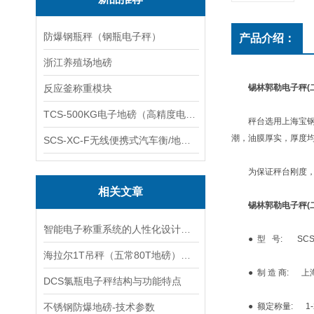
防爆钢瓶秤（钢瓶电子秤）
产品介绍：
浙江养殖场地磅
反应釜称重模块
锡林郭勒电子秤(
TCS-500KG电子地磅（高精度电子秤）羽绒秤
秤台选用上海宝钢或
潮，油膜厚实，厚度均
SCS-XC-F无线便携式汽车衡/地磅/轴重秤/称重仪
为保证秤台刚度，汽
相关文章
锡林郭勒电子秤(
智能电子称重系统的人性化设计与用户体验优化
● 型 号: SC
海拉尔1T吊秤（五常80T地磅）宾县200T汽车衡）突泉汽车地磅维修
● 制 造 商: 上
DCS氯瓶电子秤结构与功能特点
不锈钢防爆地磅-技术参数
● 额定称量: 1-2