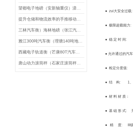
望都电子地磅（安新轴重仪）滦平无人管汽车衡）大城地磅维修
● zui大安全过载: 
提升仓储和物流效率的手推移动式地磅介绍
● 极限超载能力: 1
三林汽车衡）海林地磅（张江汽车衡）东宁地磅（周浦汽车衡维修
● 稳 定 时 间: 
雅江300吨汽车衡（理塘140吨地磅）通江15T汽车磅维修
西藏电子轨道衡（芒康80T汽车衡）江达便携式地磅维修
● 允许通过的汽车轴
唐山动力滚筒秤（石家庄滚筒秤）长安动力滚筒称维修
● 检定分度值: 
● 结 构: 1、2
● 材 料 材 质： 
● 基 础 形 式: 
● 精 度: III级(GB