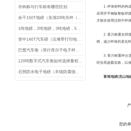
吊钩称与行车称有哪些区别
1. 秤体材料的构成
采用开平钢板整板焊
余干150T地磅（东湖20吨吊秤（大团轴重秤）铜鼓100吨汽车衡维修
才能在使用过程中秤
1吨地磅，2吨地磅，3吨地磅，5吨地磅，10吨地磅
2. 香川称重在焊
资中140T汽车磅（沿滩带打印地磅）雁江250T汽车衡维修
锈，减少秤体的老化
巴楚汽车衡（塔什库尔干电子秤）喀什防爆秤）沙雅地磅维修
3. 香川称重秤台
120吨数字式汽车衡如何选择量程合理的传感器
经负荷超载实验，以保
石拐防水电子地磅（丰镇防腐蚀叉车秤）根河隔爆钢瓶秤维修
富裕地磅(克山地
您的