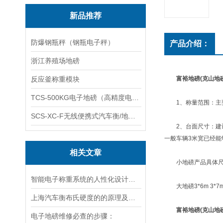
新品推荐
防爆钢瓶秤（钢瓶电子秤）
产品介绍：
浙江养殖场地磅
反应釜称重模块
富裕地磅(克山地
TCS-500KG电子地磅（高精度电子秤）羽绒秤
1、称量范围：主要根
SCS-XC-F无线便携式汽车衡/地磅/轴重秤/称重仪
2、台面尺寸：建议根
一般车辆3米宽已经能
相关文章
小地磅产品具体尺寸有：小地磅
智能电子称重系统的人性化设计与用户体验优化
大地磅3*6m 3*7m 3
上海汽车衡布氏硬度的的原理及测试：
富裕地磅(克山地
电子地磅维修必查的步骤：