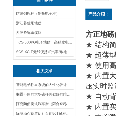
防爆钢瓶秤（钢瓶电子秤）
产品介绍：
浙江养殖场地磅
方正地磅
反应釜称重模块
TCS-500KG电子地磅（高精度电子秤）羽绒秤
★ 结构
SCS-XC-F无线便携式汽车衡/地磅/轴重秤/称重仪
★ 超薄
★ 使用
相关文章
★ 内置
压实时监
智能电子称重系统的人性化设计与用户体验优化
搁置不用的大型磅秤需做好的维护养护措施
★ 自动
阿克陶便携式汽车衡（阿合奇称重模块）乌恰地磅维修
★ 内置
练塘动态轨道衡）石化80T吊秤（老港20吨汽车衡）高行120T地磅维修