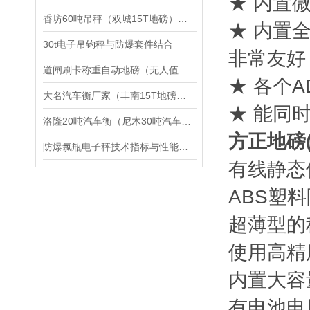
★ 内置
香坊60吨吊秤（双城15T地磅）杭锦后旗30T汽车衡）呼伦贝尔地磅维修
★ 内置
30t电子吊钩秤与防爆套件结合
非常友好
道闸刷卡称重自动地磅（无人值守智能称重系统管理软件介绍
★ 各个
大名汽车衡厂家（丰南15T地磅）邯山汽车磅多少钱）广平叉车称修理
★ 能同
洛隆20吨汽车衡（尼木30吨汽车衡）南木林汽车衡维修
方正地磅
防爆氯瓶电子秤技术指标与性能参数
有线静态
ABS塑
超薄型的
使用高精
内置大容
有电池电