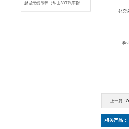
越城无线吊秤（常山30T汽车衡）吴兴100T地磅）龙湾60T吊秤维修
补充
验
上一篇 :
O
相关产品：