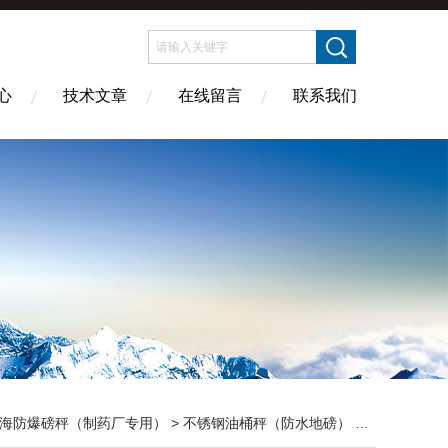
心
技术文章
在线留言
联系我们
海防爆磅秤（制药厂专用）
>
不锈钢油桶秤（防水地磅）
> DCS江苏小型地磅，1.5x3米电子地磅 5T称铜磅秤价格