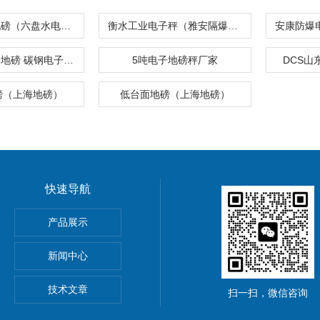
镇江不锈钢地磅（六盘水电子磅）连云港油桶秤
衡水工业电子秤（雅安隔爆油桶秤）四川隔爆天平
SCS耀华电子地磅 碳钢电子地磅秤 2吨小型磅秤价格
5吨电子地磅秤厂家
DCS山
磅（上海地磅）
低台面地磅（上海地磅）
快速导航
5公斤电子秤价钱,15KG电子称报价
产品展示
0公斤电子秤价钱,30KG电子称报价
新闻中心
吊秤、常州10吨行车电子吊秤、金坛15吨电子吊钩秤厂价优惠
技术文章
扫一扫，微信咨询