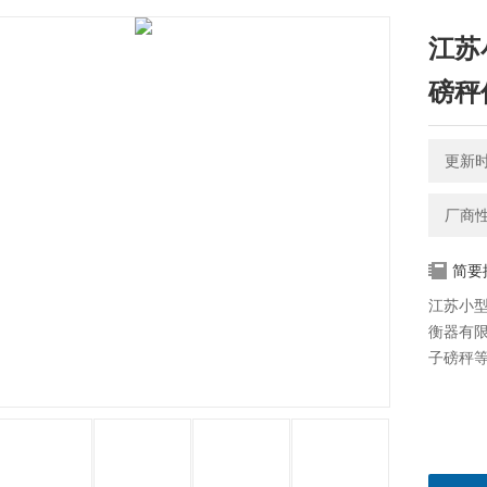
江苏
磅秤
更新时间
厂商
简要
江苏小型
衡器有
子磅秤