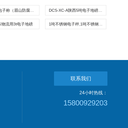
安康防爆电子称（眉山防腐蚀电子秤）铜川防水地磅
DCS-XC-A陕西5吨电子地磅价格
东物流用3t电子地磅
1吨不锈钢电子秤,1吨不锈钢电子秤价格,不锈钢小地磅
联系我们
24小时热线：
15800929203