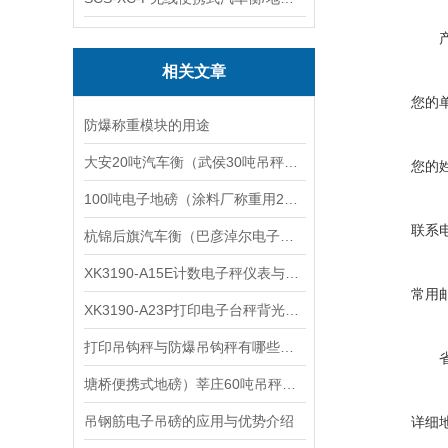
相关文章
您的
防爆称重模块的用途
大安20吨汽车衡（武侯30吨吊秤）绿春汽车磅）荣县200吨地磅维修
您的
100吨电子地磅（涂料厂称重用20T汽车磅）3X20米带打印电子汽车衡
联系
杭锦后旗汽车衡（巴彦淖尔电子秤）海拉尔防爆秤）东胜便携式地磅维修
XK3190-A15E计数电子秤仪表与传感器连接说明
常用
XK3190-A23P打印电子台秤背光设定操作说明
打印吊钩秤与防爆吊钩秤有哪些区别
塘桥便携式地磅）莘庄60吨吊秤（黄浦120吨汽车衡）金桥80T地磅维修
吊钢筋电子吊磅的应用与优势介绍
详细