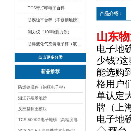
TCS带打印电子台秤
产品介绍：
防腐蚀平台秤（不锈钢地磅）
测力仪（100吨测力仪）
山东物
防爆液化气充装电子秤（液化气灌装秤）
电子地
点击更多分类
少钱?这
能选购
新品推荐
格用户
防爆钢瓶秤（钢瓶电子秤）
单认定
浙江养殖场地磅
牌（上
反应釜称重模块
电子地
TCS-500KG电子地磅（高精度电子秤）羽绒秤
◇ 秤
SCS-XC-F无线便携式汽车衡/地磅/轴重秤/称重仪