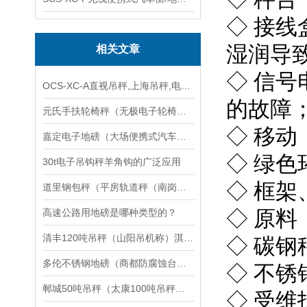
◇ 接线
湿润导
相关文章
◇ 信
OCS-XC-A直视吊秤,上海吊秤,电子吊秤使用说明书
的故障
元氏手扶轮椅秤（无极电子轮椅秤）平山电子轮椅称维修
◇ 移
嘉定电子地磅（大场便携式汽车衡）徐泾电子秤）华漕无人值守地磅维修
◇ 绿色
30t电子吊钩秤羊角钩的广泛应用
◇ 框
道里钢包秤（平房轨道秤（南岗轨道衡维修
◇ 原料
高速公路用地磅是哪种类型的？
清丰120吨吊秤（山阳吊机称）淇滨100吨吊秤维修
◇ 碳
多伦不锈钢地磅（商都防腐蚀台秤（磴口隔爆电子地磅维修
◇ 不
郸城50吨吊秤（太康100吨吊秤）睢阳200吨吊秤维修
◇ 受