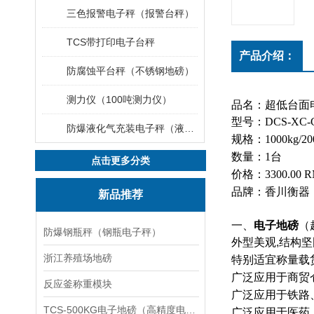
三色报警电子秤（报警台秤）
TCS带打印电子台秤
产品介绍：
防腐蚀平台秤（不锈钢地磅）
测力仪（100吨测力仪）
品名：超低台面
型号：DCS-XC-
防爆液化气充装电子秤（液化气灌装秤）
规格：1000kg/200
数量：1台
点击更多分类
价格：3300.00 
品牌：香川衡器
新品推荐
一、
电子地磅
（
防爆钢瓶秤（钢瓶电子秤）
外型美观
,
结构坚
浙江养殖场地磅
特别适宜称量载
广泛应用于商贸
反应釜称重模块
广泛应用于铁路
TCS-500KG电子地磅（高精度电子秤）羽绒秤
广泛应用于医药