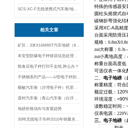
特殊的传感器安
SCS-XC-F无线便携式汽车衡/地磅/轴重秤/称重仪
圆柱头摇摆式自
碳钢折弯强化结
采用
XC-A
高精
相关文章
台面采用
防滑压
规格：0.8mX0.8m-
矿区：3米X16M80T汽车地磅（80吨电子磅秤）
zui大称重：0.3t--2
本安型防爆电子秤错误信息处理及日常维护
zui小离地高度：4
称重台面高度低
熟食店电子秤打印不走纸,肿么办？
可选仪表一体化
不锈钢系列产品——U型电子秤的用途说明
二、
电子地磅
（
称重精度：符合
额敏汽车衡（沙湾电子秤）托里防爆秤）奎屯便携式地磅维修
额定过载：
120%
渡村汽车衡（香山汽车衡（白洋湾汽车衡）北桥汽车衡）吴中汽车衡维修
环境湿度：
<90
读数稳定时间：<1
地磅价格动向与发展趋势
仪表电源：220V
30吨无线电子吊秤2010年销量东南亚占68.3%
三、
电子地磅
（
型号